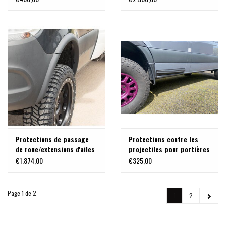
marchepied pour
empattement moyen
(3924 mm)
Protections de passage
Protections contre les
de roue/extensions d'ailes
projectiles pour portières
pour Mercedes Sprinter
Sprinter 907
€1.874,00
€325,00
907 (AV
+35mm/AR+22mm)
Page 1 de 2
1
2