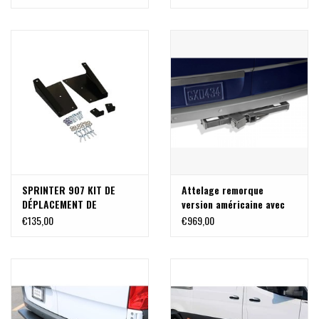
pour Sprinter 907
plus gros
SPRINTER 907 KIT DE
Attelage remorque
DÉPLACEMENT DE
version américaine avec
SUPPORT DE GARDE BOUE
récepteur carré - pour
€135,00
€969,00
pour les très grandes
Sprinter 907
pneus