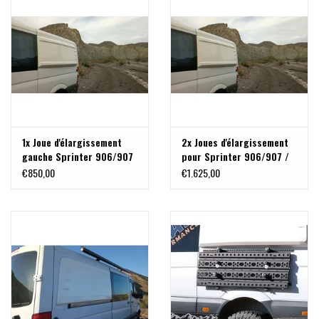
1x Joue d'élargissement
2x Joues d'élargissement
gauche Sprinter 906/907
pour Sprinter 906/907 /
/ VW Crafter
VW Crafter
€850,00
€1.625,00