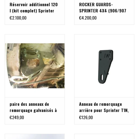
Réservoir additionnel 120
ROCKER GUARDS-
l (kit complet) Sprinter
SPRINTER 4X4 (906/907
907
EMPATTEMENT 3,665m) de
€2.100,00
€4.200,00
VAN COMPASS
paire des anneaux de
Anneau de remorquage
remorquage galvanisés à
arrière pour Sprinter T1N,
l'arrière pour
906/907
€249,00
€126,00
Crafter/Sprinter, VW
Crafter