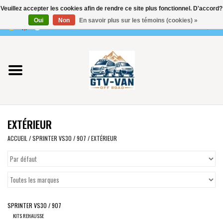
Veuillez accepter les cookies afin de rendre ce site plus fonctionnel. D'accord?
Utilisez
Oui
Non
En savoir plus sur les témoins (cookies) »
les
0 Articles - €0,00
flèches
Accueil
haut
et
bas
Vito / classe V - 447
pour
sélectionner
Viano /Vito 639
le
EXTÉRIEUR
résultat
VW T7 2025
disponible.
ACCUEIL
/
SPRINTER VS30 / 907
/
EXTÉRIEUR
Appuyez
VW T6
sur
Entrée
pour
VW T5
accéder
SPRINTER VS30 / 907
au
VW CRAFTER / MAN TGE
KITS REHAUSSE