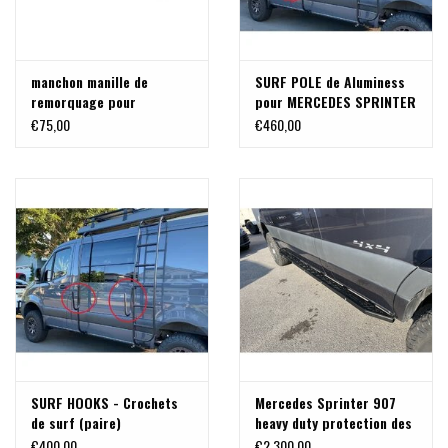
manchon manille de
SURF POLE de Aluminess
remorquage pour
pour MERCEDES SPRINTER
récepteur carré US 2
906 /907 Toit surélevé
€75,00
€460,00
pouces
SURF HOOKS - Crochets
Mercedes Sprinter 907
de surf (paire)
heavy duty protection des
bas de caisse avec
€400,00
€2.300,00