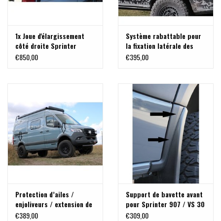
1x Joue d'élargissement
Système rabattable pour
côté droite Sprinter
la fixation latérale des
906/907 / VW Crafter
plaques des désensablage
€850,00
€395,00
sur Mercedes Sprinter et
autres.
Protection d’ailes /
Support de bavette avant
enjoliveurs / extension de
pour Sprinter 907 / VS 30
passage de roue pour
pour utilisation des pneus
€389,00
€309,00