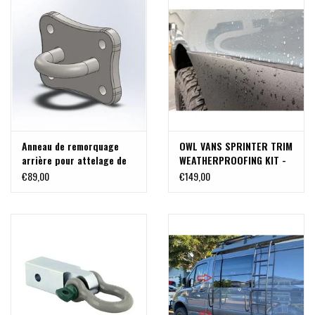
Anneau de remorquage
OWL VANS SPRINTER TRIM
arrière pour attelage de
WEATHERPROOFING KIT -
remorque universel 83x56
KIT DE JOINTS
€89,00
€149,00
D'ÉTANCHÉITÉ POUR
GARNITURE SPRINTER