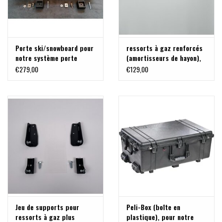
Porte ski/snowboard pour
ressorts à gaz renforcés
notre système porte
(amortisseurs de hayon),
charge modulable pour VW
jusqu'à 1100 N, pour Ford
€279,00
€129,00
T5/T6 et MB VITO/VIANO
Transit / Tourneo Custom
V710 (NRN/NXN) et VW T7 -
New Transporter
Jeu de supports pour
Peli-Box (boîte en
ressorts à gaz plus
plastique), pour notre