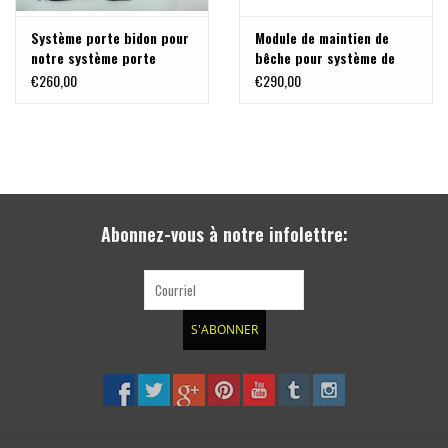
Système porte bidon pour
Module de maintien de
notre système porte
bêche pour système de
charge modulable pour VW
porte bagage arrière,
€260,00
€290,00
T5/T6 et MB Vito /Viano
pour FisKars Xact
Abonnez-vous à notre infolettre:
S'ABONNER