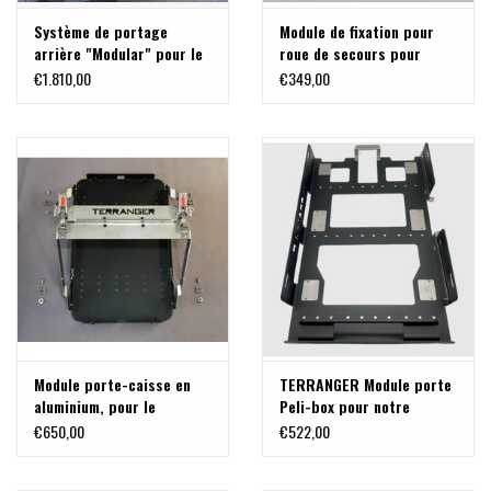
Système de portage
Module de fixation pour
arrière "Modular" pour le
roue de secours pour
hayon de la Ford Transit
FORD TRANSIT CUSTOM
€1.810,00
€349,00
Custom / Tourneo Custom
V710 & VW T7 (nouveau
V710 (NRN/NXN) et VW T7 -
Transporter) de
new Transporter
TERRANGER
Module porte-caisse en
TERRANGER Module porte
aluminium, pour le
Peli-box pour notre
système de porte-
système porte charge
€650,00
€522,00
bagages arrière
modulable pour VW T5/T6
modulable sur VW T5/T6,
et MB VITO/VIANO et