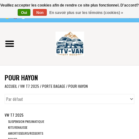
Veuillez accepter les cookies afin de rendre ce site plus fonctionnel. D'accord?
Utilisez
Oui
Non
En savoir plus sur les témoins (cookies) »
les
0 Articles - €0,00
flèches
Accueil
haut
et
bas
Vito / classe V - 447
pour
sélectionner
Viano /Vito 639
le
POUR HAYON
résultat
VW T7 2025
disponible.
ACCUEIL
/
VW T7 2025
/
PORTE BAGAGE
/
POUR HAYON
Appuyez
VW T6
sur
Entrée
VW T7 2025
pour
VW T5
SUSPENSION PNEUMATIQUE
accéder
KITS REHAUSSE
au
AMORTISSEURS/RESSORTS
VW CRAFTER / MAN TGE
ROUES