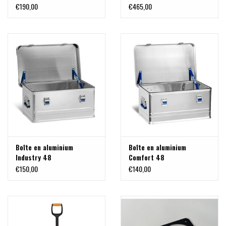
puissants du hayon du
système porte charge
€190,00
€465,00
Ford Transit Custom /
modulable pour VW T5/T6
Tourneo Custom V710
et MB VITO/VIANO
(NRN/NXN) et VW T7 - New
Transporter
Boîte en aluminium
Boîte en aluminium
Industry 48
Comfort 48
€150,00
€140,00