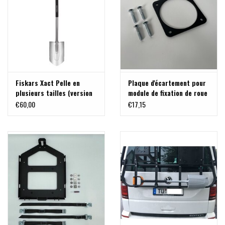
Fiskars Xact Pelle en
Plaque d'écartement pour
plusieurs tailles (version
module de fixation de roue
noir et poli)
de secours, pour jantes à
€60,00
€17,15
grand déport