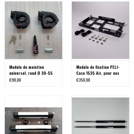
MB Vito ou autres
autres
Module de maintien
Module de fixation PELI-
universel, rond Ø 30-55
Case 1535 Air, pour nos
mm, pour bêche, hache,
systèmes de portage
€98,00
€350,00
pagaie,...
arrière