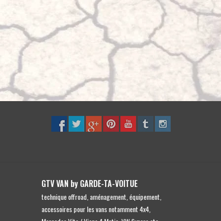
pour
accéder
au
résultat
de
recherche
sélectionné.
Les
utilisateurs
d'appareils
tactiles
peuvent
se
servir
de
GTV VAN by GARDE-TA-VOITUE
gestes
technique offroad, aménagement, équipement,
tels
accessoires pour les vans notamment 4x4,
que