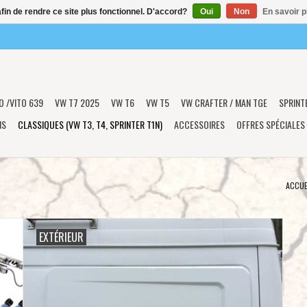
afin de rendre ce site plus fonctionnel. D'accord?
Oui
Non
En savoir p
O /VITO 639
VW T7 2025
VW T6
VW T5
VW CRAFTER / MAN TGE
SPRINT
NS
CLASSIQUES (VW T3, T4, SPRINTER T1N)
ACCESSOIRES
OFFRES SPÉCIALES
ACCUE
EXTÉRIEUR