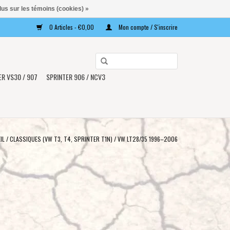
lus sur les témoins (cookies) »
0 Articles - €0,00
Mon compte / S'inscrire
Utilisez
les
ER VS30 / 907
SPRINTER 906 / NCV3
flèches
haut
et
bas
pour
IL
/
CLASSIQUES (VW T3, T4, SPRINTER T1N)
/
VW LT28/35 1996–2006
sélectionner
le
résultat
disponible.
Appuyez
sur
Entrée