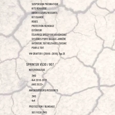
SUSPENSION PNEUMATIQUE
KITS REHAUSSE
AMORTISSEURS/RESSORTS
KIT ISLANDE
ROUES
PROTECTION/BLINDAGE
EXTÉRIEUR
ÉCLAIRAGE SPÉCIFIQUE AU VÉHICULE
SYSTÈMES PORTE BAGAGE–ARRIÈRE
INTÉRIEUR, TOIT RELEVABLE, CUISINE
POUR LE TOIT
VW CRAFTER I (2006–2016), Typ 2E
SPRINTER VS30 / 907
KITS REHAUSSE
2WD
4x4 2018-2021
AWD 2022+
AMORTISSEURS/RESSORTS
2WD
4x4
PROTECTION / BLINDAGE
907/VS30 2WD