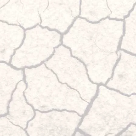
Ford Transit 
(V710) et d'au