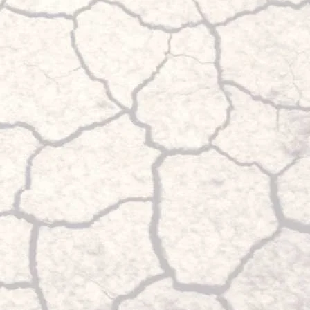
Custom+, VW T7
tres véhicules