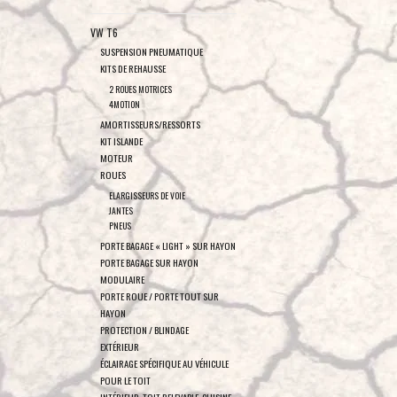
VW T6
SUSPENSION PNEUMATIQUE
KITS DE REHAUSSE
2 ROUES MOTRICES
4MOTION
AMORTISSEURS/RESSORTS
KIT ISLANDE
MOTEUR
ROUES
ELARGISSEURS DE VOIE
JANTES
PNEUS
PORTE BAGAGE « LIGHT » SUR HAYON
PORTE BAGAGE SUR HAYON
MODULAIRE
PORTE ROUE / PORTE TOUT SUR
HAYON
PROTECTION / BLINDAGE
EXTÉRIEUR
ÉCLAIRAGE SPÉCIFIQUE AU VÉHICULE
POUR LE TOIT
INTÉRIEUR, TOIT RELEVABLE, CUISINE