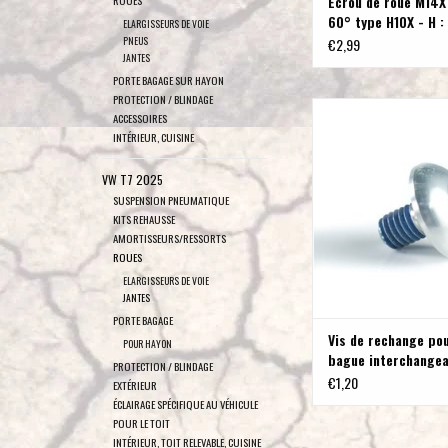
Écrou de roue M14X
ROUES
60° type H10X - H 
ELARGISSEURS DE VOIE
PNEUS
€2,99
JANTES
PORTE BAGAGE SUR HAYON
PROTECTION / BLINDAGE
Vis de rechange pour
ACCESSOIRES
interchangeable des ja
INTÉRIEUR, CUISINE
Klassik B - arg
AJOUTER AU PA
VW T7 2025
SUSPENSION PNEUMATIQUE
KITS REHAUSSE
AMORTISSEURS/RESSORTS
ROUES
ELARGISSEURS DE VOIE
JANTES
PORTE BAGAGE
Vis de rechange pou
POUR HAYON
bague interchangea
PROTECTION / BLINDAGE
jantes Delta Klassik
€1,20
EXTÉRIEUR
argent
ÉCLAIRAGE SPÉCIFIQUE AU VÉHICULE
POUR LE TOIT
INTÉRIEUR, TOIT RELEVABLE, CUISINE