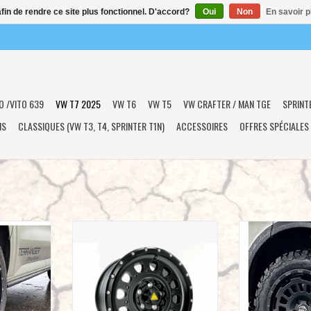
afin de rendre ce site plus fonctionnel. D'accord?
Oui
Non
En savoir p
O /VITO 639
VW T7 2025
VW T6
VW T5
VW CRAFTER / MAN TGE
SPRINT
NS
CLASSIQUES (VW T3, T4, SPRINTER T1N)
ACCESSOIRES
OFFRES SPÉCIALES
-AT-HD (All
TWIN-MONOTUBE-PROJEKT-AT3-HD,
TWIN-MONOTUBE
TE ALUMINIUM
8,5x18'' HEAVY DUTY Jante alu dur en
MONOBLOC, 8,5x18'
ULEUR NOIR
noir satiné spécialement pour Ford
alu dur en noir s
et Ford
Tourneo Custom / Transit Custom /
pour Ford Tourne
m / Nugget
Nugget 2024+ und VW Transporter
Custom / Nugg
)
2025+
Transpor