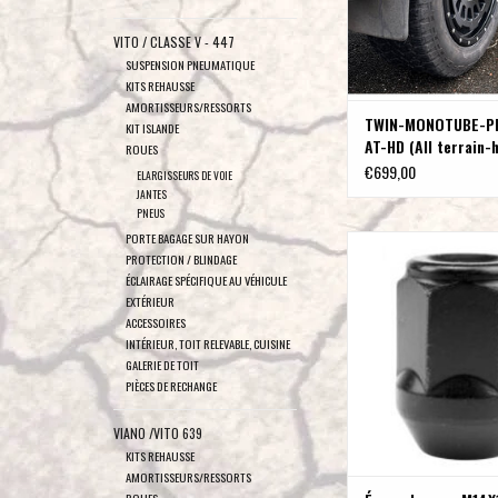
AJOUTER AU PA
VITO / CLASSE V - 447
SUSPENSION PNEUMATIQUE
KITS REHAUSSE
AMORTISSEURS/RESSORTS
TWIN-MONOTUBE-P
KIT ISLANDE
AT-HD (All terrain-
ROUES
duty), JANTE ALUMI
€699,00
ELARGISSEURS DE VOIE
8.5X18 POUCES EN
JANTES
NOIR SATINÉ POUR 
PNEUS
Ford Tourneo/Trans
PORTE BAGAGE SUR HAYON
Écrou de roue M14X1,5 c
2024+ (V710)
PROTECTION / BLINDAGE
H10X - H : 34
ÉCLAIRAGE SPÉCIFIQUE AU VÉHICULE
AJOUTER AU PA
EXTÉRIEUR
ACCESSOIRES
INTÉRIEUR, TOIT RELEVABLE, CUISINE
GALERIE DE TOIT
PIÈCES DE RECHANGE
VIANO /VITO 639
KITS REHAUSSE
AMORTISSEURS/RESSORTS