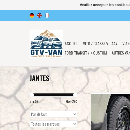
Veuillez accepter les cookies 
ACCUEIL
VITO / CLASSE V - 447
VIAN
FORD TRANSIT / + CUSTOM
AUTRES VA
JANTES
TWIN-MONOTUBE-PROJECT
terrain-heavy duty), JAN
Min: €
0
Max: €
700
8.5X18 POUCES EN CO
SATINÉ POUR VW T8 
Tourneo/Transit Custo
2024+ (V710