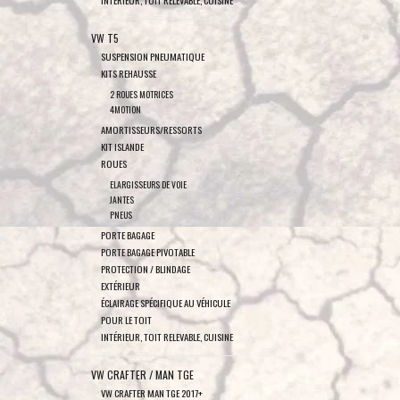
VW T5
SUSPENSION PNEUMATIQUE
KITS REHAUSSE
2 ROUES MOTRICES
4MOTION
AMORTISSEURS/RESSORTS
KIT ISLANDE
ROUES
ELARGISSEURS DE VOIE
JANTES
PNEUS
PORTE BAGAGE
PORTE BAGAGE PIVOTABLE
PROTECTION / BLINDAGE
EXTÉRIEUR
ÉCLAIRAGE SPÉCIFIQUE AU VÉHICULE
POUR LE TOIT
INTÉRIEUR, TOIT RELEVABLE, CUISINE
VW CRAFTER / MAN TGE
VW CRAFTER MAN TGE 2017+