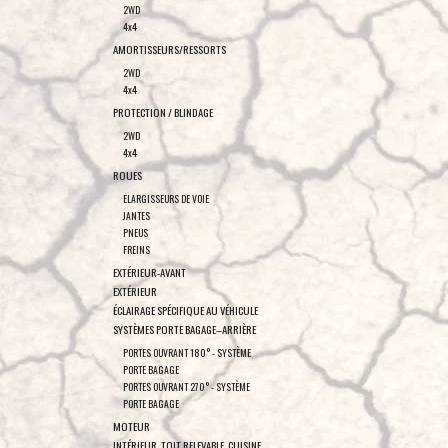
2WD
4x4
AMORTISSEURS/RESSORTS
2WD
4x4
PROTECTION / BLINDAGE
2WD
4x4
ROUES
ELARGISSEURS DE VOIE
JANTES
PNEUS
FREINS
EXTÉRIEUR-AVANT
EXTÉRIEUR
ÉCLAIRAGE SPÉCIFIQUE AU VÉHICULE
SYSTÈMES PORTE BAGAGE–ARRIÈRE
PORTES OUVRANT 180° - SYSTÈME
PORTE BAGAGE
PORTES OUVRANT 270° - SYSTÈME
PORTE BAGAGE
MOTEUR
INTÉRIEUR, TOIT RELEVABLE, CUISINE