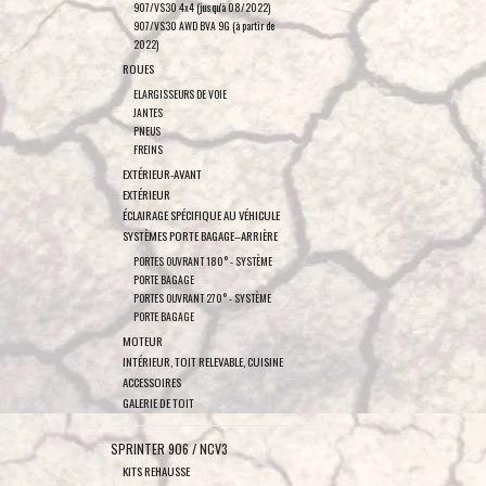
907/VS30 4x4 (jusqu'à 08/2022)
907/VS30 AWD BVA 9G (à partir de
2022)
ROUES
ELARGISSEURS DE VOIE
JANTES
PNEUS
FREINS
EXTÉRIEUR-AVANT
EXTÉRIEUR
ÉCLAIRAGE SPÉCIFIQUE AU VÉHICULE
SYSTÈMES PORTE BAGAGE–ARRIÈRE
PORTES OUVRANT 180° - SYSTÈME
PORTE BAGAGE
PORTES OUVRANT 270° - SYSTÈME
PORTE BAGAGE
MOTEUR
INTÉRIEUR, TOIT RELEVABLE, CUISINE
ACCESSOIRES
GALERIE DE TOIT
SPRINTER 906 / NCV3
KITS REHAUSSE