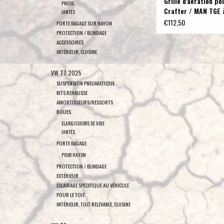
Grille d'aération po
PNEUS
Crafter / MAN TGE 
JANTES
de 03/2017
€112,50
PORTE BAGAGE SUR HAYON
PROTECTION / BLINDAGE
ACCESSOIRES
INTÉRIEUR, CUISINE
VW T7 2025
SUSPENSION PNEUMATIQUE
KITS REHAUSSE
AMORTISSEURS/RESSORTS
ROUES
ELARGISSEURS DE VOIE
JANTES
PORTE BAGAGE
POUR HAYON
PROTECTION / BLINDAGE
EXTÉRIEUR
ÉCLAIRAGE SPÉCIFIQUE AU VÉHICULE
POUR LE TOIT
INTÉRIEUR, TOIT RELEVABLE, CUISINE