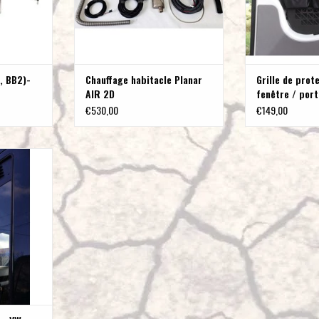
, BB2)-
Chauffage habitacle Planar
Grille de prot
AIR 2D
fenêtre / por
VW Crafter / 
€530,00
€149,00
 Crafter / MAN
3/2017
NIER