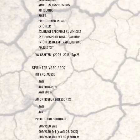
AMORTISSEURS/RESSORTS
KIT ISLANDE
ROUES
PROTECTION/BLINDAGE
EXTÉRIEUR
ÉCLAIRAGE SPÉCIFIQUE AU VÉHICULE
SYSTÈMES PORTE BAGAGE–ARRIÈRE
INTÉRIEUR, TOIT RELEVABLE, CUISINE
POUR LE TOIT
VW CRAFTER I (2006–2016), Typ 2E
SPRINTER VS30 / 907
KITS REHAUSSE
2WD
4x4 2018-2021
AWD 2022+
AMORTISSEURS/RESSORTS
2WD
4x4
PROTECTION / BLINDAGE
907/VS30 2WD
907/VS30 4x4 (jusqu'à 08/2022)
907/VS30 AWD BVA 9G (à partir de