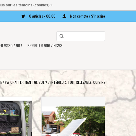
lus sur les témoins (cookies) »
0 Articles - €0,00
Mon compte / S'inscrire
Utilisez
les
ER VS30 / 907
SPRINTER 906 / NCV3
flèches
haut
et
bas
pour
GE
/
VW CRAFTER MAN TGE 2017+
/
INTÉRIEUR, TOIT RELEVABLE, CUISINE
sélectionner
le
n de fenêtre / porte
Support de panneau solaire pliable
résultat
Crafter / MAN TGE
AJOUTER AU PANIER
disponible.
17+
Appuyez
AU PANIER
sur
Entrée