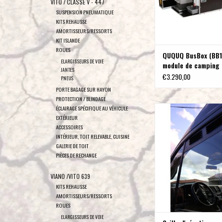
VITO / CLASSE V - 447
SUSPENSION PNEUMATIQUE
KITS REHAUSSE
AMORTISSEURS/RESSORTS
KIT ISLANDE
ROUES
QUQUQ BusBox (BB1
ELARGISSEURS DE VOIE
module de camping
JANTES
€3.290,00
PNEUS
PORTE BAGAGE SUR HAYON
PROTECTION / BLINDAGE
Grille d'aération pour VW
ÉCLAIRAGE SPÉCIFIQUE AU VÉHICULE
EXTÉRIEUR
TGE à partir de 0
ACCESSOIRES
AJOUTER AU PA
INTÉRIEUR, TOIT RELEVABLE, CUISINE
GALERIE DE TOIT
PIÈCES DE RECHANGE
VIANO /VITO 639
KITS REHAUSSE
AMORTISSEURS/RESSORTS
ROUES
ELARGISSEURS DE VOIE