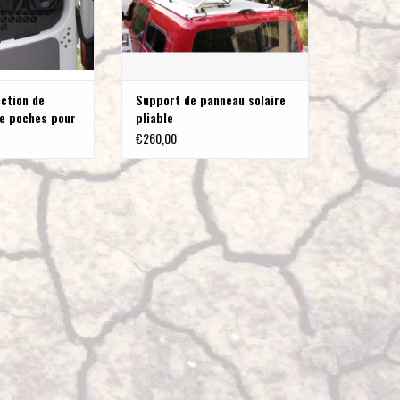
pour
accéder
au
résultat
ection de
Support de panneau solaire
de
te poches pour
pliable
recherche
MAN TGE 2017+
€260,00
sélectionné.
Les
utilisateurs
d'appareils
tactiles
peuvent
se
servir
de
gestes
tels
que