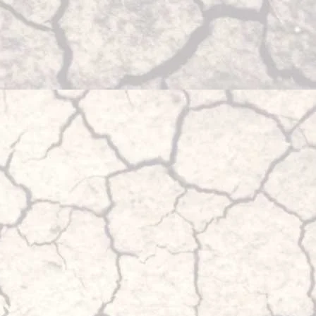
toucher
et
glisser.