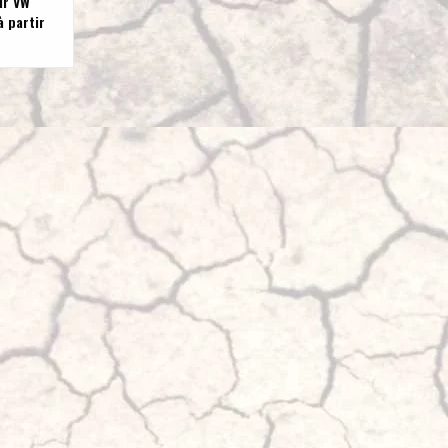
ur VW
à partir