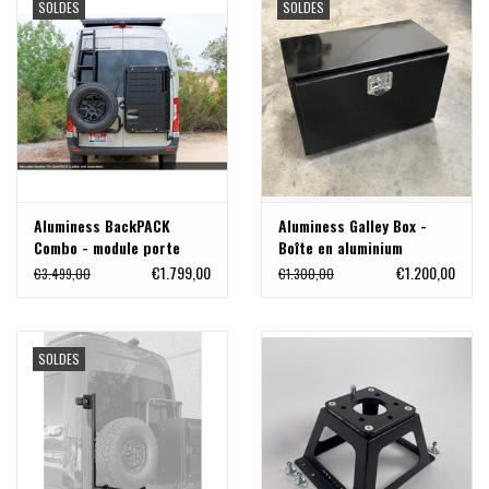
SOLDES
SOLDES
Aluminess BackPACK
Aluminess Galley Box -
Combo - module porte
Boîte en aluminium
bagage universel pour
verrouillable 24" de large
€1.799,00
€1.200,00
€3.499,00
€1.300,00
Mercedes Sprinter 907
x 16" de profondeur x 19"
de haut
SOLDES