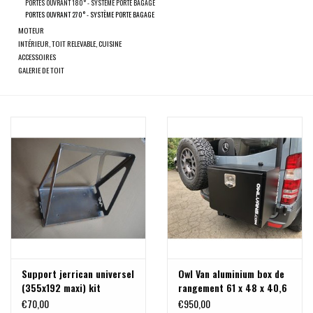
PORTES OUVRANT 180° - SYSTÈME PORTE BAGAGE
PORTES OUVRANT 270° - SYSTÈME PORTE BAGAGE
MOTEUR
INTÉRIEUR, TOIT RELEVABLE, CUISINE
ACCESSOIRES
GALERIE DE TOIT
Support jerrican universel
Owl Van aluminium box de
(355x192 maxi) kit
rangement 61 x 48 x 40,6
complet
cm
€70,00
€950,00