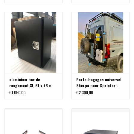
aluminium box de
Porte-bagages universel
rangement XL 61 x 76 x
Sherpa pour Sprinter -
40,6 cm
907 /VS30
€1.050,00
€2.300,00