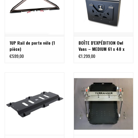
1UP Rail de porte vélo (1
BOÎTE D'EXPÉDITION Owl
pièce)
Vans – MEDIUM 61 x 48 x
38 cm
€599,00
€1.299,00