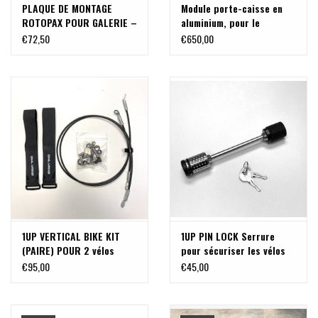
PLAQUE DE MONTAGE
Module porte-caisse en
ROTOPAX POUR GALERIE –
aluminium, pour le
DE FRONT RUNNER
système de porte-
€72,50
€650,00
bagages arrière
modulable sur VW T5/T6,
MB Vito ou autres
1UP VERTICAL BIKE KIT
1UP PIN LOCK Serrure
(PAIRE) POUR 2 vélos
pour sécuriser les vélos
sur une rail 1UP
€95,00
€45,00