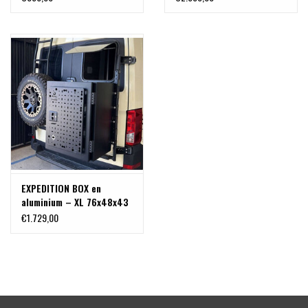
arrière
EXPEDITION BOX en
aluminium – XL 76x48x43
cm
€1.729,00