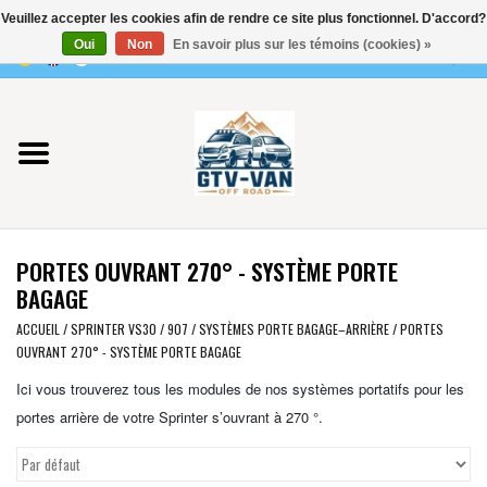
Veuillez accepter les cookies afin de rendre ce site plus fonctionnel. D'accord?
Utilisez
Oui
Non
En savoir plus sur les témoins (cookies) »
les
0 Articles - €0,00
flèches
Accueil
haut
et
bas
Vito / classe V - 447
pour
sélectionner
Viano /Vito 639
le
PORTES OUVRANT 270° - SYSTÈME PORTE
résultat
VW T7 2025
BAGAGE
disponible.
Appuyez
ACCUEIL
/
SPRINTER VS30 / 907
/
SYSTÈMES PORTE BAGAGE–ARRIÈRE
/
PORTES
VW T6
OUVRANT 270° - SYSTÈME PORTE BAGAGE
sur
Entrée
Ici vous trouverez tous les modules de nos systèmes portatifs pour les
pour
VW T5
portes arrière de votre Sprinter s’ouvrant à 270 °.
accéder
au
VW CRAFTER / MAN TGE