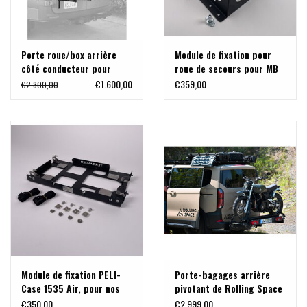
Porte roue/box arrière
Module de fixation pour
côté conducteur pour
roue de secours pour MB
Sprinter 907/VS30 avec
Sprinter 906/907 (6x130)
€1.600,00
€359,00
€2.300,00
charnières de 180°/270°
de TERRANGER
de Aluminess
Module de fixation PELI-
Porte-bagages arrière
Case 1535 Air, pour nos
pivotant de Rolling Space
systèmes de portage
€350,00
€2.999,00