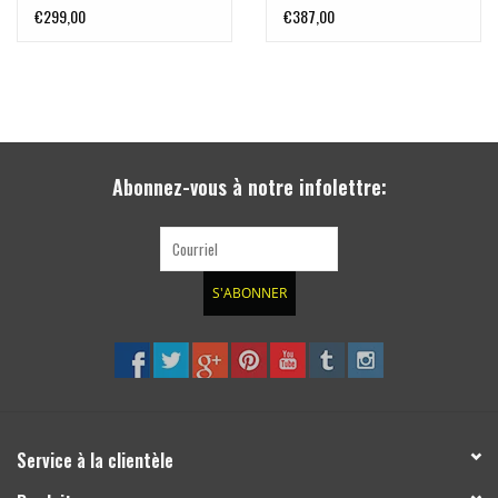
anodisé 6x130 M14x1,5
anodisé 6x130 M14x1,5
€299,00
€387,00
pour Sprinter
pour Sprinter
Abonnez-vous à notre infolettre:
S'ABONNER
Service à la clientèle