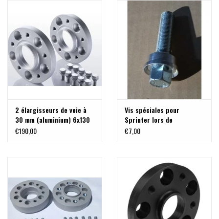
2 élargisseurs de voie à
Vis spéciales pour
30 mm (aluminium) 6x130
Sprinter lors de
M14x1,5 pour Sprinter ,
l'utilisation des
€190,00
€7,00
VW Crafter
elargisseurs de voie +
jantes en acier d'origine