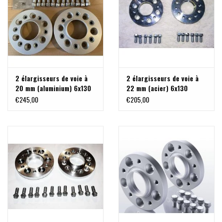
2 élargisseurs de voie à
2 élargisseurs de voie à
20 mm (aluminium) 6x130
22 mm (acier) 6x130
M14x1,5 pour Sprinter,
M14x1,5
€245,00
€205,00
anodisé argent