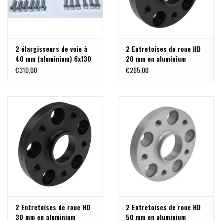
2 élargisseurs de voie à
2 Entretoises de roue HD
40 mm (aluminium) 6x130
20 mm en aluminium
M14x1,5 pour Sprinter,
anodisé 6x130 M14x1,5
€310,00
€265,00
anodisé argent
pour Sprinter
2 Entretoises de roue HD
2 Entretoises de roue HD
30 mm en aluminium
50 mm en aluminium