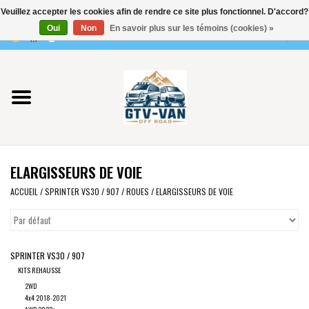
Veuillez accepter les cookies afin de rendre ce site plus fonctionnel. D'accord?
Utilisez
Oui
Non
En savoir plus sur les témoins (cookies) »
les
0 Articles - €0,00
flèches
Accueil
haut
et
bas
Vito / classe V - 447
pour
sélectionner
Viano /Vito 639
le
ELARGISSEURS DE VOIE
résultat
VW T7 2025
disponible.
ACCUEIL
/
SPRINTER VS30 / 907
/
ROUES
/
ELARGISSEURS DE VOIE
Appuyez
VW T6
sur
Entrée
SPRINTER VS30 / 907
pour
VW T5
KITS REHAUSSE
accéder
2WD
au
VW CRAFTER / MAN TGE
4x4 2018-2021