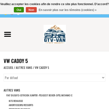
Veuillez accepter les cookies afin de rendre ce site plus fonctionnel. D'accord?
Utilisez
Oui
Non
En savoir plus sur les témoins (cookies) »
les
0 Articles - €0,00
flèches
Accueil
haut
et
bas
Vito / classe V - 447
pour
sélectionner
Viano /Vito 639
le
VW CADDY 5
résultat
VW T7 2025
disponible.
ACCUEIL
/
AUTRES VANS
/
VW CADDY 5
Appuyez
VW T6
sur
Entrée
AUTRES VANS
pour
VW T5
FIAT DUCATO-CITROEN JUMPER -PEUGEOT BOXER-OPEL MOVANO C
accéder
KITS REHAUSSE
au
VW CRAFTER / MAN TGE
AMORTISSEURS/RESSORTS