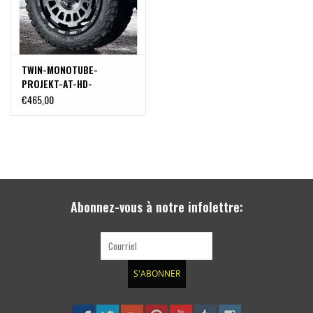
TWIN-MONOTUBE-
PROJEKT-AT-HD-
MONOBLOC concave, 8x17''
€465,00
HEAVY DUTY Jante alu dur
en noir satiné
spécialement pour VW
modèles MQB Passat
3C/B8, Caddy 4+5, T-ROC
Abonnez-vous à notre infolettre:
S'ABONNER