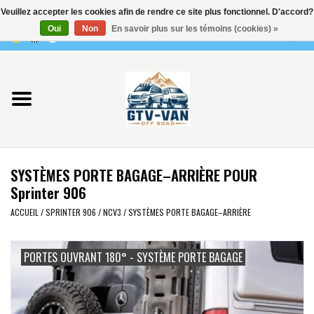
Veuillez accepter les cookies afin de rendre ce site plus fonctionnel. D'accord?
Utilisez
Oui
Non
En savoir plus sur les témoins (cookies) »
les
0 Articles - €0,00
flèches
Accueil
haut
et
bas
Vito / classe V - 447
pour
sélectionner
Viano /Vito 639
le
SYSTÈMES PORTE BAGAGE–ARRIÈRE POUR
résultat
VW T7 2025
Sprinter 906
disponible.
Appuyez
ACCUEIL
/
SPRINTER 906 / NCV3
/
SYSTÈMES PORTE BAGAGE–ARRIÈRE
VW T6
sur
Entrée
PORTES OUVRANT 180° - SYSTÈME PORTE BAGAGE
pour
VW T5
accéder
au
VW CRAFTER / MAN TGE