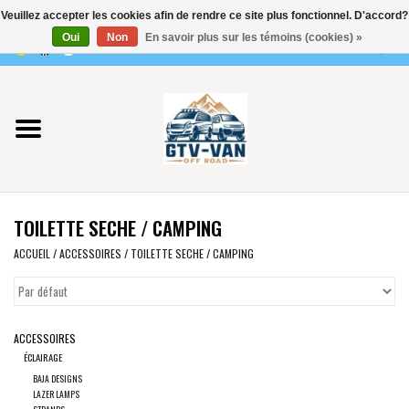
Veuillez accepter les cookies afin de rendre ce site plus fonctionnel. D'accord?
Utilisez
Oui
Non
En savoir plus sur les témoins (cookies) »
les
0 Articles - €0,00
flèches
Accueil
haut
et
bas
Vito / classe V - 447
pour
sélectionner
Viano /Vito 639
le
TOILETTE SECHE / CAMPING
résultat
VW T7 2025
disponible.
ACCUEIL
/
ACCESSOIRES
/
TOILETTE SECHE / CAMPING
Appuyez
VW T6
sur
Entrée
ACCESSOIRES
pour
VW T5
ÉCLAIRAGE
accéder
BAJA DESIGNS
au
VW CRAFTER / MAN TGE
LAZER LAMPS