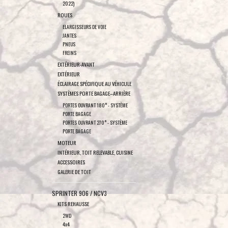
2022)
ROUES
ELARGISSEURS DE VOIE
JANTES
PNEUS
FREINS
EXTÉRIEUR-AVANT
EXTÉRIEUR
ÉCLAIRAGE SPÉCIFIQUE AU VÉHICULE
SYSTÈMES PORTE BAGAGE–ARRIÈRE
PORTES OUVRANT 180° - SYSTÈME
PORTE BAGAGE
PORTES OUVRANT 270° - SYSTÈME
PORTE BAGAGE
MOTEUR
INTÉRIEUR, TOIT RELEVABLE, CUISINE
ACCESSOIRES
GALERIE DE TOIT
SPRINTER 906 / NCV3
KITS REHAUSSE
2WD
4x4