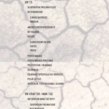
VW T5
SUSPENSION PNEUMATIQUE
KITS REHAUSSE
2 ROUES MOTRICES
4MOTION
AMORTISSEURS/RESSORTS
KIT ISLANDE
ROUES
ELARGISSEURS DE VOIE
JANTES
PNEUS
PORTE BAGAGE
PORTE BAGAGE PIVOTABLE
PROTECTION / BLINDAGE
EXTÉRIEUR
ÉCLAIRAGE SPÉCIFIQUE AU VÉHICULE
POUR LE TOIT
INTÉRIEUR, TOIT RELEVABLE, CUISINE
VW CRAFTER / MAN TGE
VW CRAFTER MAN TGE 2017+
SUSPENSION PNEUMATIQUE
KITS REHAUSSE