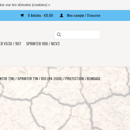
lus sur les témoins (cookies) »
0 Articles - €0,00
Mon compte / S'inscrire
Utilisez
les
ER VS30 / 907
SPRINTER 906 / NCV3
flèches
haut
et
bas
pour
NTER T1N)
/
SPRINTER T1N / 903 (94-2006)
/
PROTECTION / BLINDAGE
sélectionner
le
résultat
disponible.
Appuyez
sur
Entrée