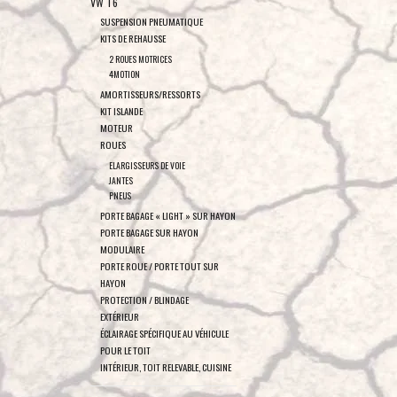
VW T6
SUSPENSION PNEUMATIQUE
KITS DE REHAUSSE
2 ROUES MOTRICES
4MOTION
AMORTISSEURS/RESSORTS
KIT ISLANDE
MOTEUR
ROUES
ELARGISSEURS DE VOIE
JANTES
PNEUS
PORTE BAGAGE « LIGHT » SUR HAYON
PORTE BAGAGE SUR HAYON
MODULAIRE
PORTE ROUE / PORTE TOUT SUR
HAYON
PROTECTION / BLINDAGE
EXTÉRIEUR
ÉCLAIRAGE SPÉCIFIQUE AU VÉHICULE
POUR LE TOIT
INTÉRIEUR, TOIT RELEVABLE, CUISINE