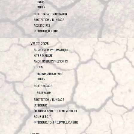
PNEUS
JANTES
PORTE BAGAGE SUR HAYON
PROTECTION / BLINDAGE
ACCESSOIRES
INTÉRIEUR, CUISINE
VW T7 2025
SUSPENSION PNEUMATIQUE
KITS REHAUSSE
AMORTISSEURS/RESSORTS
ROUES
ELARGISSEURS DE VOIE
JANTES
PORTE BAGAGE
POUR HAYON
PROTECTION / BLINDAGE
EXTÉRIEUR
ÉCLAIRAGE SPÉCIFIQUE AU VÉHICULE
POUR LE TOIT
INTÉRIEUR, TOIT RELEVABLE, CUISINE