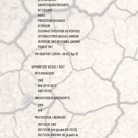
AMORTISSEURS/RESSORTS
KIT ISLANDE
ROUES
PROTECTION/BLINDAGE
EXTÉRIEUR
ÉCLAIRAGE SPÉCIFIQUE AU VÉHICULE
SYSTÈMES PORTE BAGAGE–ARRIÈRE
INTÉRIEUR, TOIT RELEVABLE, CUISINE
POUR LE TOIT
VW CRAFTER I (2006–2016), Typ 2E
SPRINTER VS30 / 907
KITS REHAUSSE
2WD
4x4 2018-2021
AWD 2022+
AMORTISSEURS/RESSORTS
2WD
4x4
PROTECTION / BLINDAGE
907/VS30 2WD
907/VS30 4x4 (jusqu'à 08/2022)
907/VS30 AWD BVA 9G (à partir de