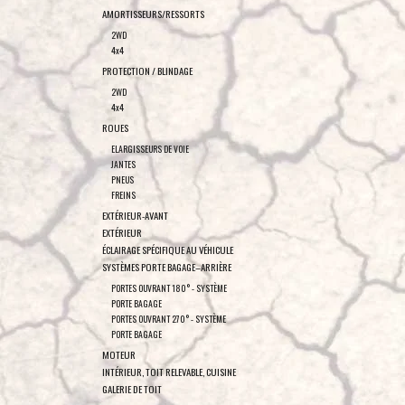
AMORTISSEURS/RESSORTS
2WD
4x4
PROTECTION / BLINDAGE
2WD
4x4
ROUES
ELARGISSEURS DE VOIE
JANTES
PNEUS
FREINS
EXTÉRIEUR-AVANT
EXTÉRIEUR
ÉCLAIRAGE SPÉCIFIQUE AU VÉHICULE
SYSTÈMES PORTE BAGAGE–ARRIÈRE
PORTES OUVRANT 180° - SYSTÈME
PORTE BAGAGE
PORTES OUVRANT 270° - SYSTÈME
PORTE BAGAGE
MOTEUR
INTÉRIEUR, TOIT RELEVABLE, CUISINE
GALERIE DE TOIT