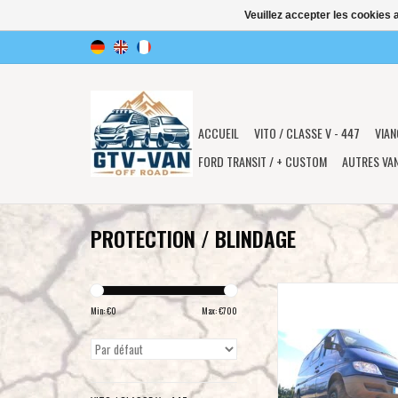
Veuillez accepter les cookies 
ACCUEIL
VITO / CLASSE V - 447
VIAN
FORD TRANSIT / + CUSTOM
AUTRES VA
PROTECTION / BLINDAGE
8 mm Aluminium Ski de
avant pour Mercedes Be
Min: €
0
Max: €
700
T1N / 903 4x4 (1995-
moteur, radiateur, différe
boîtier de direc
AJOUTER AU PA