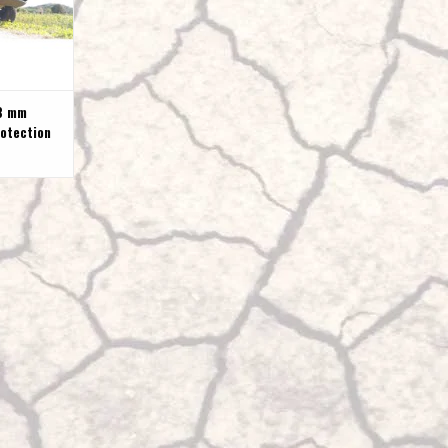
8 mm
rotection
iel avant
ion