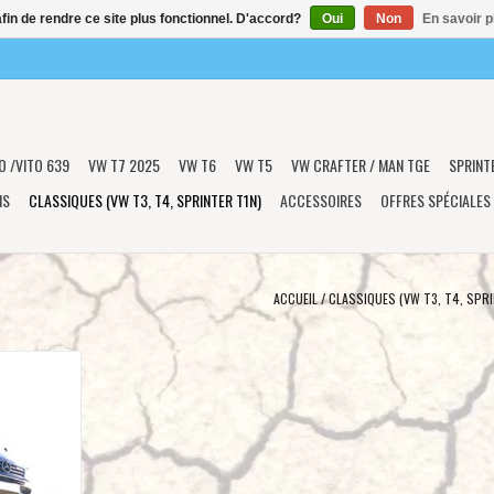
afin de rendre ce site plus fonctionnel. D'accord?
Oui
Non
En savoir p
O /VITO 639
VW T7 2025
VW T6
VW T5
VW CRAFTER / MAN TGE
SPRINT
NS
CLASSIQUES (VW T3, T4, SPRINTER T1N)
ACCESSOIRES
OFFRES SPÉCIALES
ACCUEIL
/
CLASSIQUES (VW T3, T4, SPRI
 protection
nz Sprinter
2006) pour
ntiel avant et
tion
NIER