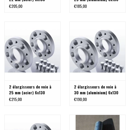
M14x1,5
M14x1,5
€205,00
€185,00
2 élargisseurs de voie à
2 élargisseurs de voie à
25 mm (acier) 6x130
30 mm (aluminium) 6x130
M14x1,5
M14x1,5 pour Sprinter ,
€215,00
€190,00
VW Crafter