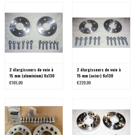
2 élargisseurs de voie à
2 élargisseurs de voie à
15 mm (aluminium) 6x130
15 mm (acier) 6x130
M14x1,5
M14x1,5
€165,00
€220,00