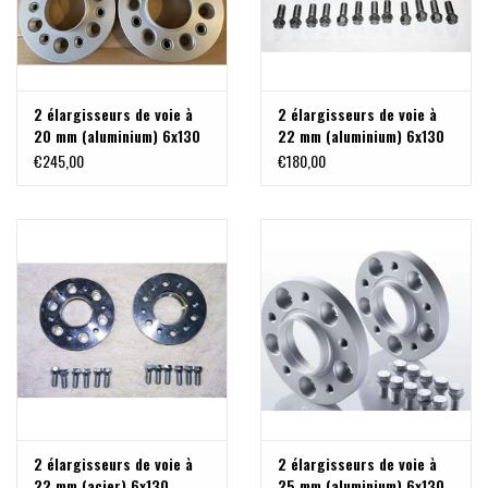
2 élargisseurs de voie à
2 élargisseurs de voie à
20 mm (aluminium) 6x130
22 mm (aluminium) 6x130
M14x1,5 pour Sprinter,
M14x1,5
€245,00
€180,00
anodisé argent
2 élargisseurs de voie à
2 élargisseurs de voie à
22 mm (acier) 6x130
25 mm (aluminium) 6x130