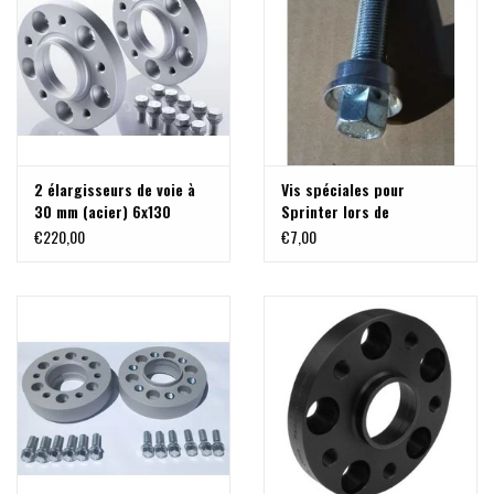
2 élargisseurs de voie à
Vis spéciales pour
30 mm (acier) 6x130
Sprinter lors de
M14x1,5 pour Sprinter ,
l'utilisation des
€220,00
€7,00
VW Crafter
elargisseurs de voie +
jantes en acier d'origine