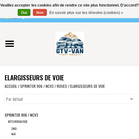
Veuillez accepter les cookies afin de rendre ce site plus fonctionnel. D'accord?
Utilisez
Oui
Non
En savoir plus sur les témoins (cookies) »
les
0 Articles - €0,00
flèches
Accueil
haut
et
bas
Vito / classe V - 447
pour
sélectionner
Viano /Vito 639
le
ELARGISSEURS DE VOIE
résultat
VW T7 2025
disponible.
ACCUEIL
/
SPRINTER 906 / NCV3
/
ROUES
/
ELARGISSEURS DE VOIE
Appuyez
VW T6
sur
Entrée
SPRINTER 906 / NCV3
pour
VW T5
KITS REHAUSSE
accéder
2WD
au
VW CRAFTER / MAN TGE
4x4