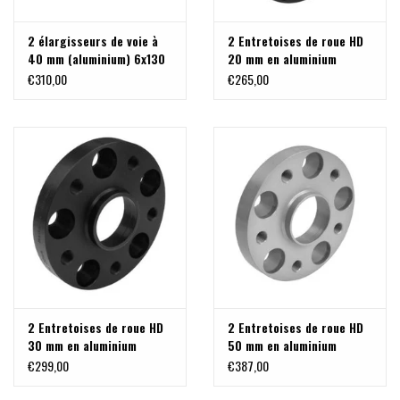
2 élargisseurs de voie à
2 Entretoises de roue HD
40 mm (aluminium) 6x130
20 mm en aluminium
M14x1,5 pour Sprinter,
anodisé 6x130 M14x1,5
€310,00
€265,00
anodisé argent
pour Sprinter
2 Entretoises de roue HD
2 Entretoises de roue HD
30 mm en aluminium
50 mm en aluminium
anodisé 6x130 M14x1,5
anodisé 6x130 M14x1,5
€299,00
€387,00
pour Sprinter
pour Sprinter