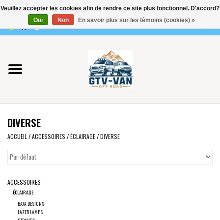
Veuillez accepter les cookies afin de rendre ce site plus fonctionnel. D'accord?
Utilisez
Oui
Non
En savoir plus sur les témoins (cookies) »
les
0 Articles - €0,00
flèches
Accueil
haut
et
bas
Vito / classe V - 447
pour
sélectionner
Viano /Vito 639
le
DIVERSE
résultat
VW T7 2025
disponible.
ACCUEIL
/
ACCESSOIRES
/
ÉCLAIRAGE
/
DIVERSE
Appuyez
VW T6
sur
Entrée
ACCESSOIRES
pour
VW T5
ÉCLAIRAGE
accéder
BAJA DESIGNS
au
VW CRAFTER / MAN TGE
LAZER LAMPS