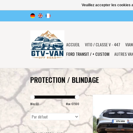
Veuillez accepter les cookies 
ACCUEIL
VITO / CLASSE V - 447
VIAN
FORD TRANSIT / + CUSTOM
AUTRES VA
PROTECTION / BLINDAGE
Plaque de protection /bl
+ boîte de vitesses, al
Min: €
0
Max: €
1500
pour Ford Transit/Tour
V710 (NRN/NX
AJOUTER AU PA