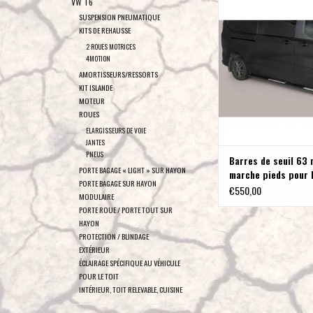
VW T6
+ de TERRANGER
pieds pour Ford Transi
SUSPENSION PNEUMATIQUE
Custom V710 à partir de 
KITS DE REHAUSSE
Transporter T7 2025+ à
2 ROUES MOTRICES
court et long, polies ou 
4MOTION
en noir
AMORTISSEURS/RESSORTS
KIT ISLANDE
AJOUTER AU PA
MOTEUR
ROUES
ELARGISSEURS DE VOIE
JANTES
PNEUS
Barres de seuil 63
PORTE BAGAGE « LIGHT » SUR HAYON
marche pieds pour 
PORTE BAGAGE SUR HAYON
Transit / Tourneo 
€550,00
MODULAIRE
V710 à partir de 11
PORTE ROUE / PORTE TOUT SUR
VW Transporter T7
HAYON
empattement court 
PROTECTION / BLINDAGE
polies ou thermola
EXTÉRIEUR
noir
ÉCLAIRAGE SPÉCIFIQUE AU VÉHICULE
POUR LE TOIT
INTÉRIEUR, TOIT RELEVABLE, CUISINE