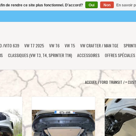
afin de rendre ce site plus fonctionnel. D'accord?
Oui
Non
En savoir p
O /VITO 639
VW T7 2025
VW T6
VW T5
VW CRAFTER / MAN TGE
SPRINT
NS
CLASSIQUES (VW T3, T4, SPRINTER T1N)
ACCESSOIRES
OFFRES SPÉCIALES
ACCUEIL
/
FORD TRANSIT / + CUS
indage moteur
Plaque de protection en aluminium de
6 mm Protection a
uminium 6 mm
5 mm pour le moteur, la transmission,
aluminium (plaq
neo Custom
la boîte de transfert et la direction pour
moteur, boîte de v
N)
Ford Transit Custom/Tourneo V710
transfert, pour F
(NRN/NXN) 2024+ & VW T7 2025+
Custom V710
NIER
AJOUTER AU PANIER
AJOUTER 