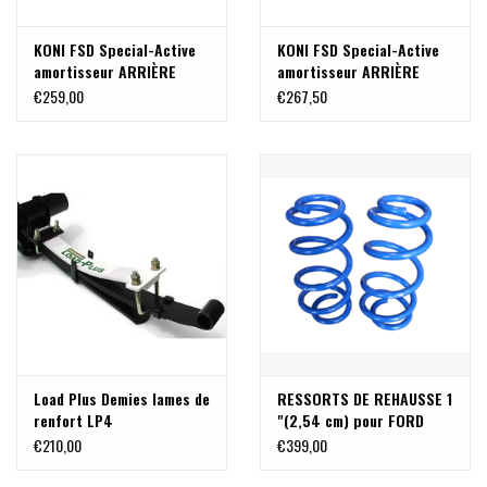
KONI FSD Special-Active
KONI FSD Special-Active
amortisseur ARRIÈRE
amortisseur ARRIÈRE
pour FORD TRANSIT V363
pour FORD TRANSIT V363
€259,00
€267,50
2013+ traction avant
2013+ RWD & 4x4
Load Plus Demies lames de
RESSORTS DE REHAUSSE 1
renfort LP4
"(2,54 cm) pour FORD
TRANSIT 2013+
€210,00
€399,00