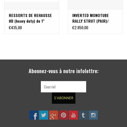
RESSORTS DE REHAUSSE
INVERTED MONOTUBE
HD (heavy duty) de 1"
RALLY STRUT (PAIR)/
(=2,54 cm) pour FORD
amortisseurs avant - pour
€435,00
€2.850,00
TRANSIT (2013+ ROUE
FORD TRANSIT 2015+
ARRIÈRE SIMPLE OU
(AWD & 2WD) de VAN
DOUBLE) de VAN COMPASS
COMPASS
Abonnez-vous à notre infolettre:
S'ABONNER