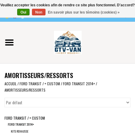
Veuillez accepter les cookies afin de rendre ce site plus fonctionnel. D'accord?
Utilisez
Oui
Non
En savoir plus sur les témoins (cookies) »
les
0 Articles - €0,00
flèches
Accueil
haut
et
bas
Vito / classe V - 447
pour
sélectionner
Viano /Vito 639
le
AMORTISSEURS/RESSORTS
résultat
VW T7 2025
disponible.
ACCUEIL
/
FORD TRANSIT / + CUSTOM
/
FORD TRANSIT 2014+
/
AMORTISSEURS/RESSORTS
Appuyez
VW T6
sur
Entrée
pour
VW T5
FORD TRANSIT / + CUSTOM
accéder
FORD TRANSIT 2014+
au
VW CRAFTER / MAN TGE
KITS REHAUSSE