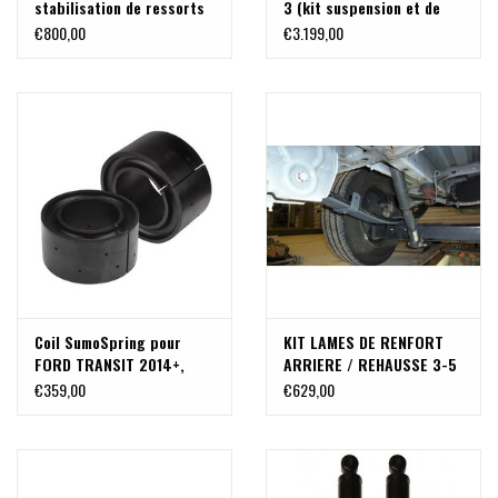
stabilisation de ressorts
3 (kit suspension et de
pour ressorts à lames
rehausse) - TRANSIT 2WD
€800,00
€3.199,00
arrière pour Ford Transit
and 4x4 (2020+ ROUE
4x2 et 4x4 (2014+)
ARRIÈRE SIMPLE) par VAN
COMPASS
Coil SumoSpring pour
KIT LAMES DE RENFORT
FORD TRANSIT 2014+,
ARRIERE / REHAUSSE 3-5
FIAT DUCATO 2014+
cm pour FORD Transit
€359,00
€629,00
2014+