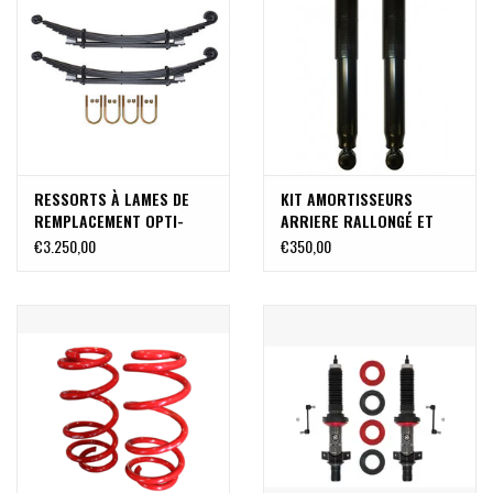
RESSORTS À LAMES DE
KIT AMORTISSEURS
REMPLACEMENT OPTI-
ARRIERE RALLONGÉ ET
RATE pour TRANSIT
RENFORCES A GAZ BASSE
€3.250,00
€350,00
(paire)
PRESSION (PAIRE) pour
FORD Transit 2014+