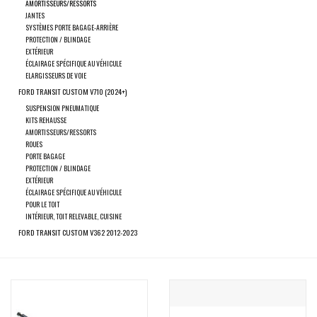
résultat
AMORTISSEURS/RESSORTS
JANTES
de
SYSTÈMES PORTE BAGAGE-ARRIÈRE
SPRINTER VS30 / 907
recherche
PROTECTION / BLINDAGE
EXTÉRIEUR
sélectionné.
ÉCLAIRAGE SPÉCIFIQUE AU VÉHICULE
Sprinter 906 / NCV3
Les
ELARGISSEURS DE VOIE
utilisateurs
FORD TRANSIT CUSTOM V710 (2024+)
FORD TRANSIT / + CUSTOM
d'appareils
SUSPENSION PNEUMATIQUE
KITS REHAUSSE
tactiles
AMORTISSEURS/RESSORTS
peuvent
ROUES
AUTRES VANS
PORTE BAGAGE
se
PROTECTION / BLINDAGE
servir
EXTÉRIEUR
Classiques (VW T3, T4, Sprinter
ÉCLAIRAGE SPÉCIFIQUE AU VÉHICULE
de
T1N)
POUR LE TOIT
gestes
INTÉRIEUR, TOIT RELEVABLE, CUISINE
tels
FORD TRANSIT CUSTOM V362 2012-2023
Accessoires
que
toucher
OFFRES SPÉCIALES
et
glisser.