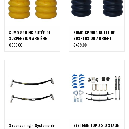
SUMO SPRING BUTÉE DE
SUMO SPRING BUTÉE DE
SUSPENSION ARRIÈRE
SUSPENSION ARRIÈRE
(paire) 1270 kg POUR
(paire) 680 kg POUR
€509,00
€479,00
FORD TRANSIT (2015+)
FORD TRANSIT (2014+)
Superspring - Système de
SYSTÈME TOPO 2.0 STAGE