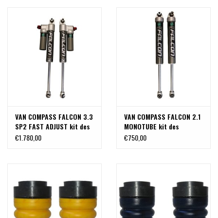
VAN COMPASS FALCON 3.3
VAN COMPASS FALCON 2.1
SP2 FAST ADJUST kit des
MONOTUBE kit des
amortisseurs ARRIÈRE
amortisseurs ARRIÈRE
€1.780,00
€750,00
AVEC RÉGLAGE DE
(PAIRE) pour FORD
COMPRESSION pour FORD
TRANSIT 2014+ 2WD et
TRANSIT 2014+ 2WD et
4x4
4x4 (1 roue arrière) PAIR