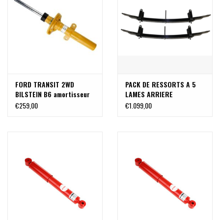
FORD TRANSIT 2WD
PACK DE RESSORTS A 5
BILSTEIN B6 amortisseur
LAMES ARRIERE
AVANT (1 pièce)
SUPPLEMENTAIRE FORD
€259,00
€1.099,00
TRANSIT