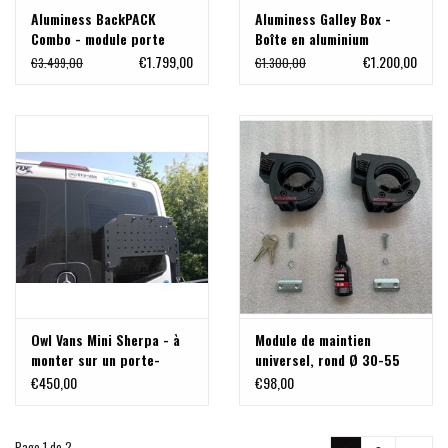
Aluminess BackPACK
Aluminess Galley Box -
Combo - module porte
Boîte en aluminium
bagage universel pour
verrouillable 24" de large
€1.799,00
€1.200,00
€3.499,00
€1.300,00
Mercedes Sprinter 907
x 16" de profondeur x 19"
de haut
Owl Vans Mini Sherpa - à
Module de maintien
monter sur un porte-
universel, rond Ø 30-55
bagages B2
mm, pour bêche, hache,
€450,00
€98,00
pagaie,...
Page 1 de 2