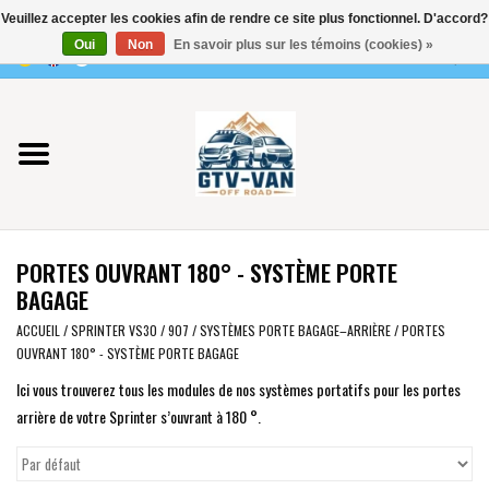
Veuillez accepter les cookies afin de rendre ce site plus fonctionnel. D'accord?
Utilisez
Oui
Non
En savoir plus sur les témoins (cookies) »
les
0 Articles - €0,00
flèches
Accueil
haut
et
bas
Vito / classe V - 447
pour
sélectionner
Viano /Vito 639
le
PORTES OUVRANT 180° - SYSTÈME PORTE
résultat
VW T7 2025
BAGAGE
disponible.
Appuyez
ACCUEIL
/
SPRINTER VS30 / 907
/
SYSTÈMES PORTE BAGAGE–ARRIÈRE
/
PORTES
VW T6
OUVRANT 180° - SYSTÈME PORTE BAGAGE
sur
Entrée
Ici vous trouverez tous les modules de nos systèmes portatifs pour les portes
pour
VW T5
arrière de votre Sprinter s’ouvrant à 180 °.
accéder
au
VW CRAFTER / MAN TGE