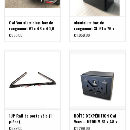
Owl Van aluminium box de
aluminium box de
rangement 61 x 48 x 40,6
rangement XL 61 x 76 x
cm
40,6 cm
€950,00
€1.050,00
1UP Rail de porte vélo (1
BOÎTE D'EXPÉDITION Owl
pièce)
Vans – MEDIUM 61 x 48 x
38 cm
€599,00
€1.299,00