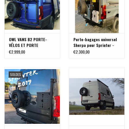
OWL VANS B2 PORTE-
Porte-bagages universel
VÉLOS ET PORTE
Sherpa pour Sprinter -
UNIVERSEL POUR
907 /VS30
€2.999,00
€2.300,00
SPRINTER VS30 / 907
SOLDES