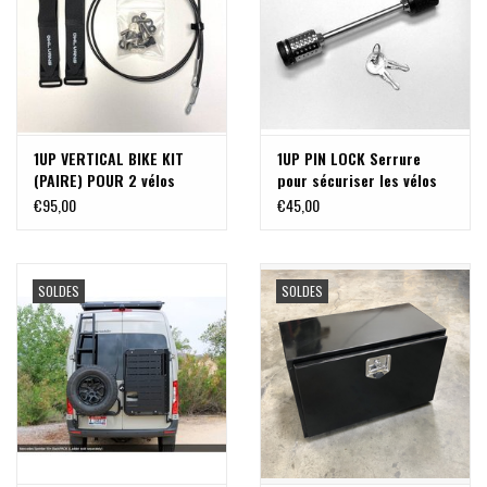
1UP VERTICAL BIKE KIT
1UP PIN LOCK Serrure
(PAIRE) POUR 2 vélos
pour sécuriser les vélos
sur une rail 1UP
€95,00
€45,00
SOLDES
SOLDES