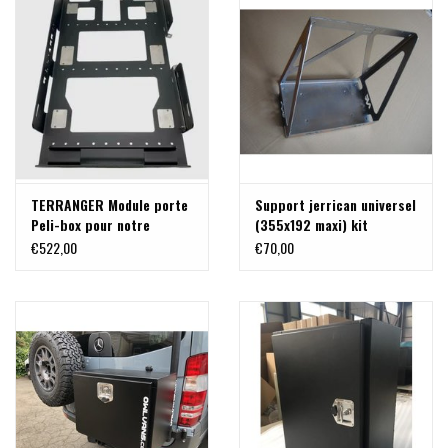
TERRANGER Module porte
Support jerrican universel
Peli-box pour notre
(355x192 maxi) kit
système porte charge
complet
€522,00
€70,00
modulable pour VW T5/T6
et MB VITO/VIANO et
autres