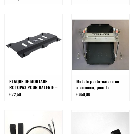
PLAQUE DE MONTAGE
Module porte-caisse en
ROTOPAX POUR GALERIE –
aluminium, pour le
DE FRONT RUNNER
système de porte-
€72,50
€650,00
bagages arrière
modulable sur VW T5/T6,
MB Vito ou autres