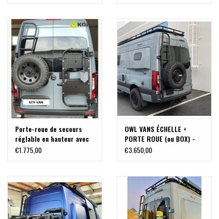
SPRINTER 907 / VS30
Porte-roue de secours
OWL VANS ÉCHELLE +
réglable en hauteur avec
PORTE ROUE (ou BOX) -
échelle pour Mercedes
POUR SPRINTER VS30 /
€1.775,00
€3.650,00
Sprinter 907/VS30 avec
907 avec charnières à 180
charnières à 180º
°