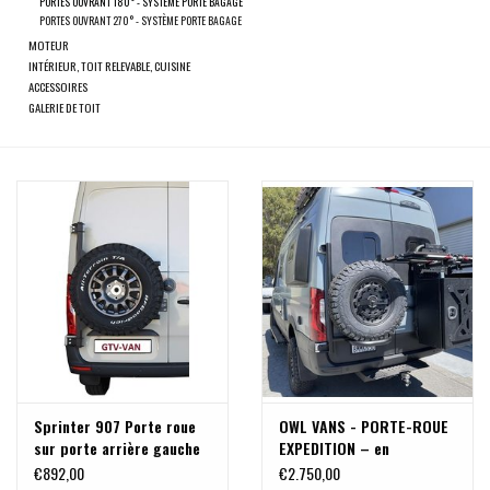
PORTES OUVRANT 180° - SYSTÈME PORTE BAGAGE
PORTES OUVRANT 270° - SYSTÈME PORTE BAGAGE
MOTEUR
INTÉRIEUR, TOIT RELEVABLE, CUISINE
ACCESSOIRES
GALERIE DE TOIT
Sprinter 907 Porte roue
OWL VANS - PORTE-ROUE
sur porte arrière gauche
EXPEDITION – en
(porte à 180°)
ALUMINIUM pour
€892,00
€2.750,00