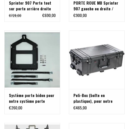
Sprinter 907 Porte tout
PORTE ROUE MB Sprinter
sur porte arrière droite
907 gauche ou droite /
(porte à 180°)
haut ou bas
€690,00
€900,00
€728,00
Système porte bidon pour
Peli-Box (boîte en
notre système porte
plastique), pour notre
charge modulable pour VW
système porte charge
€260,00
€465,00
T5/T6 et MB Vito /Viano
modulable pour VW T5/T6
et MB VITO/VIANO