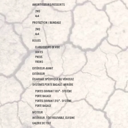
AMORTISSEURS/RESSORTS
2WD
4x4
PROTECTION / BLINDAGE
2WD
4x4
ROUES
ELARGISSEURS DE VOIE
JANTES
PNEUS
FREINS
EXTÉRIEUR-AVANT
EXTÉRIEUR
ÉCLAIRAGE SPÉCIFIQUE AU VÉHICULE
SYSTÈMES PORTE BAGAGE–ARRIÈRE
PORTES OUVRANT 180° - SYSTÈME
PORTE BAGAGE
PORTES OUVRANT 270° - SYSTÈME
PORTE BAGAGE
MOTEUR
INTÉRIEUR, TOIT RELEVABLE, CUISINE
GALERIE DE TOIT