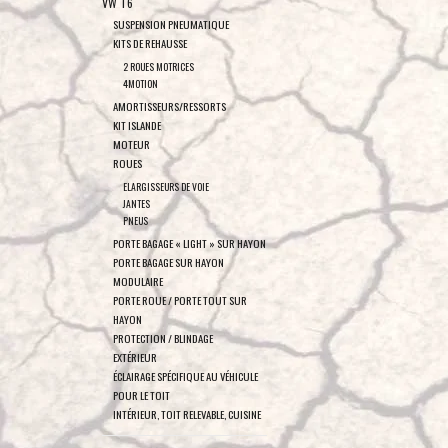
VW T6
SUSPENSION PNEUMATIQUE
KITS DE REHAUSSE
2 ROUES MOTRICES
4MOTION
AMORTISSEURS/RESSORTS
KIT ISLANDE
MOTEUR
ROUES
ELARGISSEURS DE VOIE
JANTES
PNEUS
PORTE BAGAGE « LIGHT » SUR HAYON
PORTE BAGAGE SUR HAYON
MODULAIRE
PORTE ROUE / PORTE TOUT SUR
HAYON
PROTECTION / BLINDAGE
EXTÉRIEUR
ÉCLAIRAGE SPÉCIFIQUE AU VÉHICULE
POUR LE TOIT
INTÉRIEUR, TOIT RELEVABLE, CUISINE