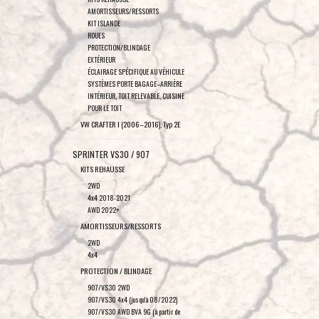
AMORTISSEURS/RESSORTS
KIT ISLANDE
ROUES
PROTECTION/BLINDAGE
EXTÉRIEUR
ÉCLAIRAGE SPÉCIFIQUE AU VÉHICULE
SYSTÈMES PORTE BAGAGE–ARRIÈRE
INTÉRIEUR, TOIT RELEVABLE, CUISINE
POUR LE TOIT
VW CRAFTER I (2006–2016), Typ 2E
SPRINTER VS30 / 907
KITS REHAUSSE
2WD
4x4 2018-2021
AWD 2022+
AMORTISSEURS/RESSORTS
2WD
4x4
PROTECTION / BLINDAGE
907/VS30 2WD
907/VS30 4x4 (jusqu'à 08/2022)
907/VS30 AWD BVA 9G (à partir de