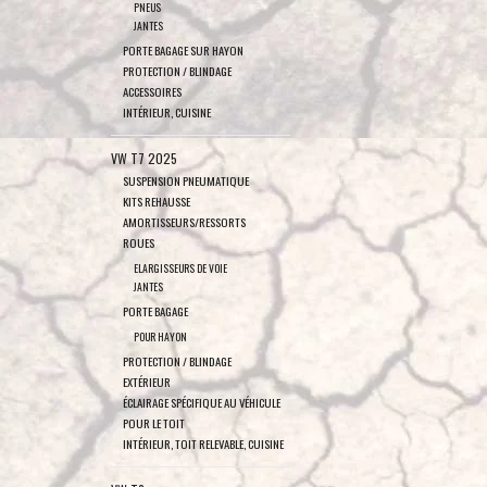
PNEUS
JANTES
PORTE BAGAGE SUR HAYON
PROTECTION / BLINDAGE
ACCESSOIRES
INTÉRIEUR, CUISINE
VW T7 2025
SUSPENSION PNEUMATIQUE
KITS REHAUSSE
AMORTISSEURS/RESSORTS
ROUES
ELARGISSEURS DE VOIE
JANTES
PORTE BAGAGE
POUR HAYON
PROTECTION / BLINDAGE
EXTÉRIEUR
ÉCLAIRAGE SPÉCIFIQUE AU VÉHICULE
POUR LE TOIT
INTÉRIEUR, TOIT RELEVABLE, CUISINE