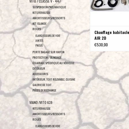
VITO / CLASSE V - 447
SUSPENSION PNEUMATIQUE
KITS REHAUSSE
AMORTISSEURS/RESSORTS
KIT ISLANDE
ROUES
Chauffage habitacle
ELARGISSEURS DE VOIE
AIR 2D
JANTES
€530,00
PNEUS
PORTE BAGAGE SUR HAYON
PROTECTION / BLINDAGE
ÉCLAIRAGE SPÉCIFIQUE AU VÉHICULE
EXTÉRIEUR
ACCESSOIRES
INTÉRIEUR, TOIT RELEVABLE, CUISINE
GALERIE DE TOIT
PIÈCES DE RECHANGE
VIANO /VITO 639
KITS REHAUSSE
AMORTISSEURS/RESSORTS
ROUES
ELARGISSEURS DE VOIE