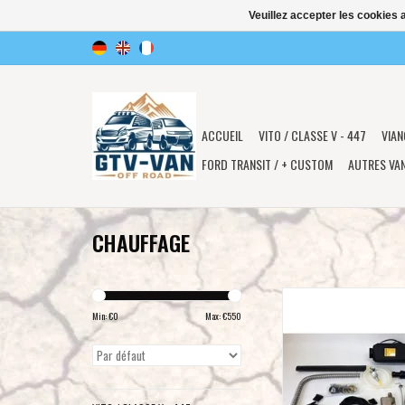
Veuillez accepter les cookies 
ACCUEIL
VITO / CLASSE V - 447
VIAN
FORD TRANSIT / + CUSTOM
AUTRES VA
CHAUFFAGE
Chauffage habitacle Pl
Min: €
0
Max: €
550
AJOUTER AU PA