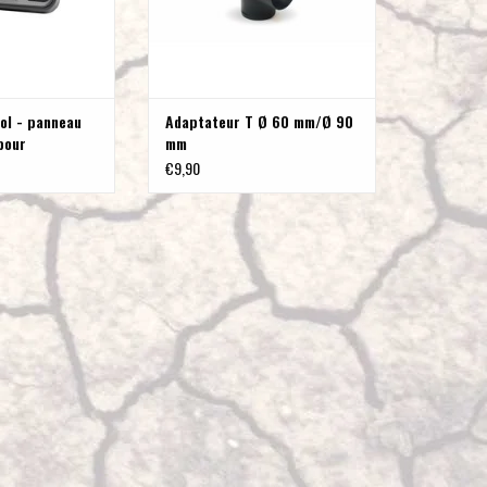
pour
accéder
au
résultat
ol - panneau
Adaptateur T Ø 60 mm/Ø 90
de
pour
mm
recherche
anar
€9,90
sélectionné.
Les
utilisateurs
d'appareils
tactiles
peuvent
se
servir
de
gestes
tels
que