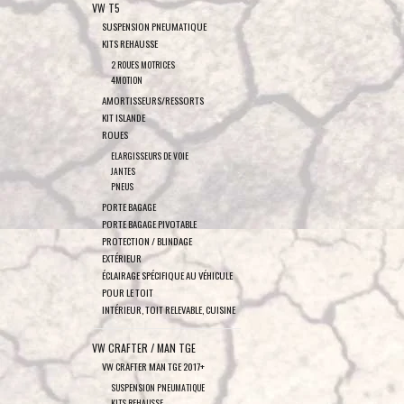
VW T5
SUSPENSION PNEUMATIQUE
KITS REHAUSSE
2 ROUES MOTRICES
4MOTION
AMORTISSEURS/RESSORTS
KIT ISLANDE
ROUES
ELARGISSEURS DE VOIE
JANTES
PNEUS
PORTE BAGAGE
PORTE BAGAGE PIVOTABLE
PROTECTION / BLINDAGE
EXTÉRIEUR
ÉCLAIRAGE SPÉCIFIQUE AU VÉHICULE
POUR LE TOIT
INTÉRIEUR, TOIT RELEVABLE, CUISINE
VW CRAFTER / MAN TGE
VW CRAFTER MAN TGE 2017+
SUSPENSION PNEUMATIQUE
KITS REHAUSSE