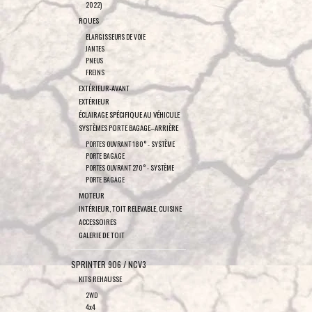
2022)
ROUES
ELARGISSEURS DE VOIE
JANTES
PNEUS
FREINS
EXTÉRIEUR-AVANT
EXTÉRIEUR
ÉCLAIRAGE SPÉCIFIQUE AU VÉHICULE
SYSTÈMES PORTE BAGAGE–ARRIÈRE
PORTES OUVRANT 180° - SYSTÈME
PORTE BAGAGE
PORTES OUVRANT 270° - SYSTÈME
PORTE BAGAGE
MOTEUR
INTÉRIEUR, TOIT RELEVABLE, CUISINE
ACCESSOIRES
GALERIE DE TOIT
SPRINTER 906 / NCV3
KITS REHAUSSE
2WD
4x4