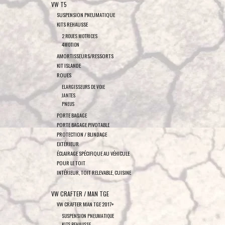
VW T5
SUSPENSION PNEUMATIQUE
KITS REHAUSSE
2 ROUES MOTRICES
4MOTION
AMORTISSEURS/RESSORTS
KIT ISLANDE
ROUES
ELARGISSEURS DE VOIE
JANTES
PNEUS
PORTE BAGAGE
PORTE BAGAGE PIVOTABLE
PROTECTION / BLINDAGE
EXTÉRIEUR
ÉCLAIRAGE SPÉCIFIQUE AU VÉHICULE
POUR LE TOIT
INTÉRIEUR, TOIT RELEVABLE, CUISINE
VW CRAFTER / MAN TGE
VW CRAFTER MAN TGE 2017+
SUSPENSION PNEUMATIQUE
KITS REHAUSSE