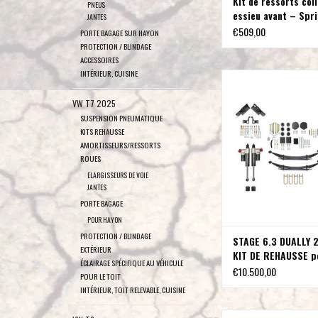
Kit de ressorts coi
PNEUS
essieu avant – Spr
JANTES
& 907
€509,00
PORTE BAGAGE SUR HAYON
PROTECTION / BLINDAGE
ACCESSOIRES
INTÉRIEUR, CUISINE
STAGE 6.3 DUALLY 2” /5
REHAUSSE pour SPRI
VW T7 2025
/2023+ (Roues jumelé
SUSPENSION PNEUMATIQUE
COMPASS
KITS REHAUSSE
AJOUTER AU PA
AMORTISSEURS/RESSORTS
ROUES
ELARGISSEURS DE VOIE
JANTES
PORTE BAGAGE
POUR HAYON
PROTECTION / BLINDAGE
STAGE 6.3 DUALLY 2
EXTÉRIEUR
KIT DE REHAUSSE p
ÉCLAIRAGE SPÉCIFIQUE AU VÉHICULE
SPRINTER AWD /20
€10.500,00
POUR LE TOIT
(Roues jumelées) d
INTÉRIEUR, TOIT RELEVABLE, CUISINE
COMPASS
Kit de suspension Off