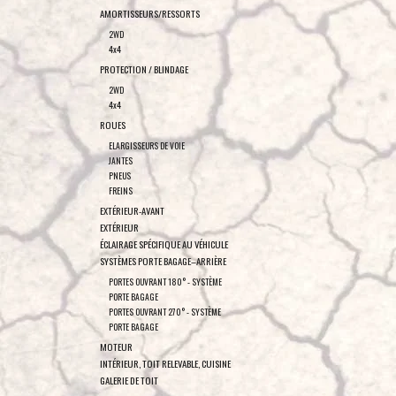
AMORTISSEURS/RESSORTS
2WD
4x4
PROTECTION / BLINDAGE
2WD
4x4
ROUES
ELARGISSEURS DE VOIE
JANTES
PNEUS
FREINS
EXTÉRIEUR-AVANT
EXTÉRIEUR
ÉCLAIRAGE SPÉCIFIQUE AU VÉHICULE
SYSTÈMES PORTE BAGAGE–ARRIÈRE
PORTES OUVRANT 180° - SYSTÈME
PORTE BAGAGE
PORTES OUVRANT 270° - SYSTÈME
PORTE BAGAGE
MOTEUR
INTÉRIEUR, TOIT RELEVABLE, CUISINE
GALERIE DE TOIT