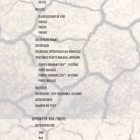
2022)
ROUES
ELARGISSEURS DE VOIE
JANTES
PNEUS
FREINS
EXTÉRIEUR-AVANT
EXTÉRIEUR
ÉCLAIRAGE SPÉCIFIQUE AU VÉHICULE
SYSTÈMES PORTE BAGAGE–ARRIÈRE
PORTES OUVRANT 180° - SYSTÈME
PORTE BAGAGE
PORTES OUVRANT 270° - SYSTÈME
PORTE BAGAGE
MOTEUR
INTÉRIEUR, TOIT RELEVABLE, CUISINE
ACCESSOIRES
GALERIE DE TOIT
SPRINTER 906 / NCV3
KITS REHAUSSE
2WD
4x4