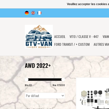
Veuillez accepter les cookies 
ACCUEIL
VITO / CLASSE V - 447
VIAN
FORD TRANSIT / + CUSTOM
AUTRES VA
AWD 2022+
VAN COMPASS™ STRIKE
SPRINTER VAN kit rehaus
Min: €
0
Max: €
15000
pour Mercedes Sprinte
2022+ AWD/4x4 avec rou
simples
AJOUTER AU PA