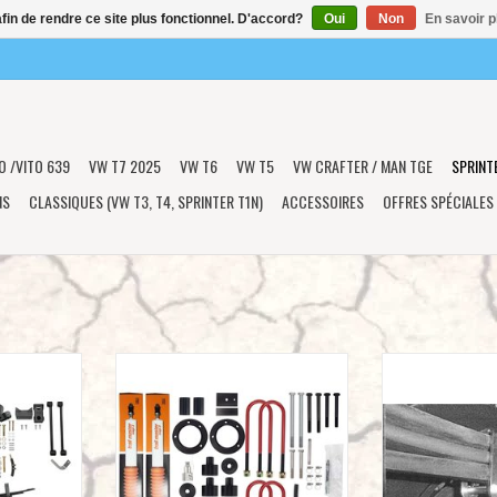
afin de rendre ce site plus fonctionnel. D'accord?
Oui
Non
En savoir p
O /VITO 639
VW T7 2025
VW T6
VW T5
VW CRAFTER / MAN TGE
SPRINT
NS
CLASSIQUES (VW T3, T4, SPRINTER T1N)
ACCESSOIRES
OFFRES SPÉCIALES
R 4X4/AWD
Delta 40SDK 40mm kit de rehausse
KIT LAMES DE REN
se de 5,1 cm
complet pour MB SPRINTER 907 AWD
Mercedes Sprint
r VS30/907
2022+ avec pneus simples
simples équipé d’
es arrières
AJOUTER AU PANIER
AJOUTER 
NIER