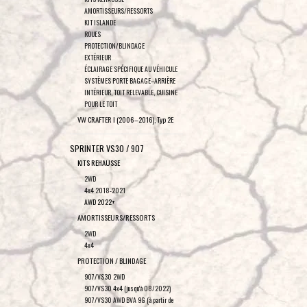
AMORTISSEURS/RESSORTS
KIT ISLANDE
ROUES
PROTECTION/BLINDAGE
EXTÉRIEUR
ÉCLAIRAGE SPÉCIFIQUE AU VÉHICULE
SYSTÈMES PORTE BAGAGE–ARRIÈRE
INTÉRIEUR, TOIT RELEVABLE, CUISINE
POUR LE TOIT
VW CRAFTER I (2006–2016), Typ 2E
SPRINTER VS30 / 907
KITS REHAUSSE
2WD
4x4 2018-2021
AWD 2022+
AMORTISSEURS/RESSORTS
2WD
4x4
PROTECTION / BLINDAGE
907/VS30 2WD
907/VS30 4x4 (jusqu'à 08/2022)
907/VS30 AWD BVA 9G (à partir de