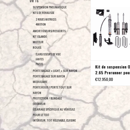
VW T6
Prerunner pour Merced
SUSPENSION PNEUMATIQUE
906/907 4x4 , réglable
KITS DE REHAUSSE
(AR) avec rehausse de ca
2 ROUES MOTRICES
0 à 50 mm, par 4x4
4MOTION
AMORTISSEURS/RESSORTS
AJOUTER AU PA
KIT ISLANDE
MOTEUR
ROUES
ELARGISSEURS DE VOIE
JANTES
PNEUS
Kit de suspension O
PORTE BAGAGE « LIGHT » SUR HAYON
2.65 Prerunner pou
PORTE BAGAGE SUR HAYON
Mercedes Sprinter
€12.950,00
MODULAIRE
4x4 , réglable en h
PORTE ROUE / PORTE TOUT SUR
(AR) avec rehausse
HAYON
carrosserie de 0 à
PROTECTION / BLINDAGE
par 4x4proyect
EXTÉRIEUR
ÉCLAIRAGE SPÉCIFIQUE AU VÉHICULE
POUR LE TOIT
INTÉRIEUR, TOIT RELEVABLE, CUISINE