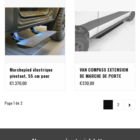
Marchepied électrique
VAN COMPASS EXTENSION
pivotant, 55 cm pour
DE MARCHE DE PORTE
porte avant sur Sprinter
COULISSANTE ROCKER
€1.370,00
€230,00
906 & 907
GUARD - SPRINTER 4X4
(2015-2022,
EMPATTEMENT moyenne
Page 1 de 2
1
2
3,66 m ) de VAN COMPASS