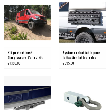
Kit protections/
Système rabattable pour
élargisseurs d'aile / kit
la fixation latérale des
d'extension de passage de
plaques des désensablage
€1.199,00
€395,00
roue pour Mercedes
sur Mercedes Sprinter et
Sprinter 906
autres.
spécialement conçu pour
une utilisation en
combinaison avec de gros
pneus.