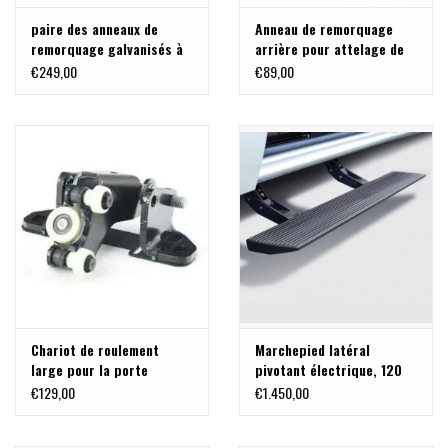
paire des anneaux de
Anneau de remorquage
remorquage galvanisés à
arrière pour attelage de
l'arrière pour
remorque universel 83x56
€249,00
€89,00
Crafter/Sprinter, VW
Crafter
Chariot de roulement
Marchepied latéral
large pour la porte
pivotant électrique, 120
coulissante droite du
cm pour porte latérale
€129,00
€1.450,00
Sprinter 906
coulissante sur Sprinter
906 & 907