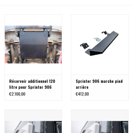
Réservoir additionnel 120
Sprinter 906 marche pied
litre pour Sprinter 906
arrière
version tole avec roue de
€2.100,00
€412,00
secours sous plancher AR
(kit complet)