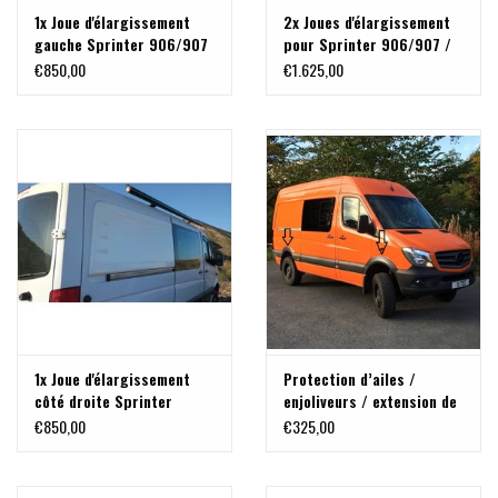
1x Joue d'élargissement
2x Joues d'élargissement
gauche Sprinter 906/907
pour Sprinter 906/907 /
/ VW Crafter
VW Crafter
€850,00
€1.625,00
1x Joue d'élargissement
Protection d’ailes /
côté droite Sprinter
enjoliveurs / extension de
906/907 / VW Crafter
passage de roue pour
€850,00
€325,00
pour Sprinter 906 et VW
Crafter (2007-2018)