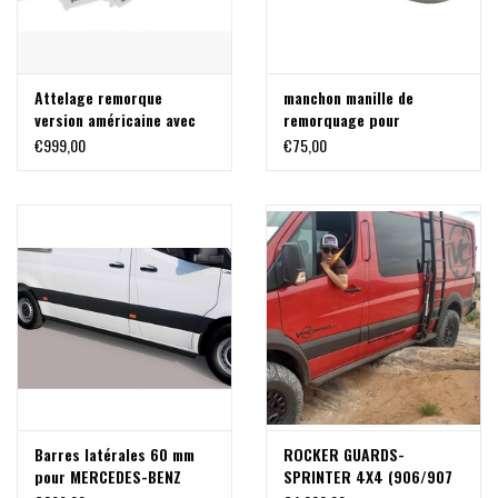
Attelage remorque
manchon manille de
version américaine avec
remorquage pour
récepteur carré - pour
récepteur carré US 2
€999,00
€75,00
Sprinter 906
pouces
Barres latérales 60 mm
ROCKER GUARDS-
pour MERCEDES-BENZ
SPRINTER 4X4 (906/907