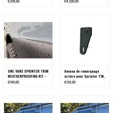
Sprinter
EMPATTEMENT 3,665m) de
€399,00
€4.200,00
VAN COMPASS
OWL VANS SPRINTER TRIM
Anneau de remorquage
WEATHERPROOFING KIT -
arrière pour Sprinter T1N,
KIT DE JOINTS
906/907
€149,00
€126,00
D'ÉTANCHÉITÉ POUR
GARNITURE SPRINTER