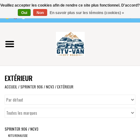
Veuillez accepter les cookies afin de rendre ce site plus fonctionnel. D'accord?
Utilisez
Oui
Non
En savoir plus sur les témoins (cookies) »
les
0 Articles - €0,00
flèches
Accueil
haut
et
bas
Vito / classe V - 447
pour
sélectionner
Viano /Vito 639
le
EXTÉRIEUR
résultat
VW T7 2025
disponible.
ACCUEIL
/
SPRINTER 906 / NCV3
/
EXTÉRIEUR
Appuyez
VW T6
sur
Entrée
pour
VW T5
accéder
SPRINTER 906 / NCV3
au
VW CRAFTER / MAN TGE
KITS REHAUSSE