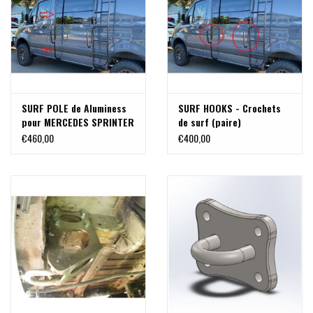
SURF POLE de Aluminess
SURF HOOKS - Crochets
pour MERCEDES SPRINTER
de surf (paire)
906 /907 Toit surélevé
€460,00
€400,00