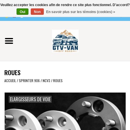
Veuillez accepter les cookies afin de rendre ce site plus fonctionnel. D'accord?
Utilisez
Oui
Non
En savoir plus sur les témoins (cookies) »
les
0 Articles - €0,00
flèches
Accueil
haut
et
bas
Vito / classe V - 447
pour
sélectionner
Viano /Vito 639
le
ROUES
résultat
VW T7 2025
disponible.
ACCUEIL
/
SPRINTER 906 / NCV3
/
ROUES
Appuyez
VW T6
sur
ELARGISSEURS DE VOIE
Entrée
pour
VW T5
accéder
au
VW CRAFTER / MAN TGE