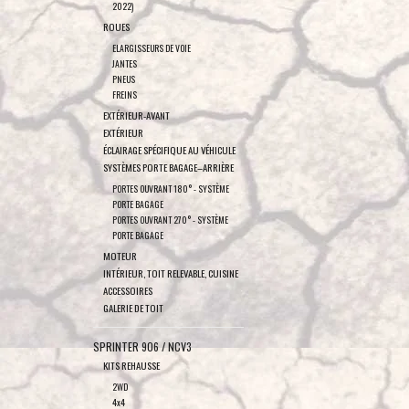
2022)
ROUES
ELARGISSEURS DE VOIE
JANTES
PNEUS
FREINS
EXTÉRIEUR-AVANT
EXTÉRIEUR
ÉCLAIRAGE SPÉCIFIQUE AU VÉHICULE
SYSTÈMES PORTE BAGAGE–ARRIÈRE
PORTES OUVRANT 180° - SYSTÈME
PORTE BAGAGE
PORTES OUVRANT 270° - SYSTÈME
PORTE BAGAGE
MOTEUR
INTÉRIEUR, TOIT RELEVABLE, CUISINE
ACCESSOIRES
GALERIE DE TOIT
SPRINTER 906 / NCV3
KITS REHAUSSE
2WD
4x4