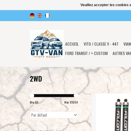
Veuillez accepter les cookies 
ACCUEIL
VITO / CLASSE V - 447
VIAN
FORD TRANSIT / + CUSTOM
AUTRES VA
2WD
VAN COMPASS FALCON 2
kit des amortisseurs A
Min: €
0
Max: €
5000
Mercedes SPRINTER 2WD 
AJOUTER AU PA