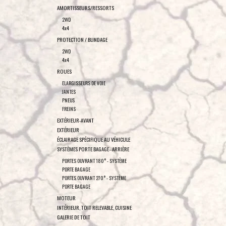
AMORTISSEURS/RESSORTS
2WD
4x4
PROTECTION / BLINDAGE
2WD
4x4
ROUES
ELARGISSEURS DE VOIE
JANTES
PNEUS
FREINS
EXTÉRIEUR-AVANT
EXTÉRIEUR
ÉCLAIRAGE SPÉCIFIQUE AU VÉHICULE
SYSTÈMES PORTE BAGAGE–ARRIÈRE
PORTES OUVRANT 180° - SYSTÈME
PORTE BAGAGE
PORTES OUVRANT 270° - SYSTÈME
PORTE BAGAGE
MOTEUR
INTÉRIEUR, TOIT RELEVABLE, CUISINE
GALERIE DE TOIT