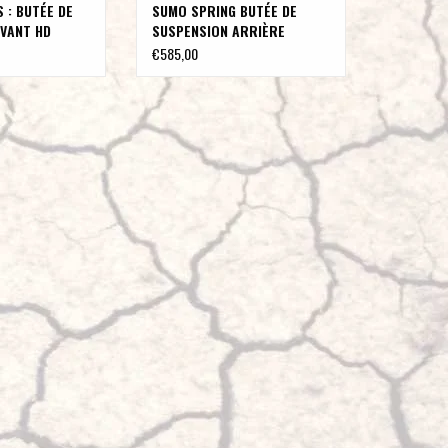
 : BUTÉE DE
SUMO SPRING BUTÉE DE
VANT HD
SUSPENSION ARRIÈRE
paire) pour
(paire) POUR SPRINTER 907
€585,00
 & 907 2WD
2WD jusqu'à 3,8 T