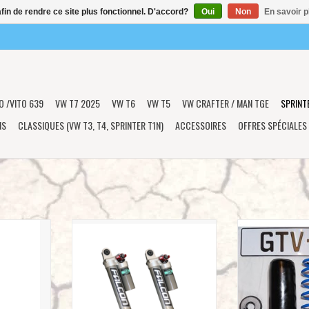
afin de rendre ce site plus fonctionnel. D'accord?
Oui
Non
En savoir p
O /VITO 639
VW T7 2025
VW T6
VW T5
VW CRAFTER / MAN TGE
SPRINT
NS
CLASSIQUES (VW T3, T4, SPRINTER T1N)
ACCESSOIRES
OFFRES SPÉCIALES
.1 MONOTUBE
VAN COMPASS FALCON 3.3 SP2 FAST
Kit de ressorts c
RRIÈRE pour
ADJUST kit des amortisseurs ARRIÈRE
avant – Spri
(1994+) PAIR
AVEC RÉGLAGE DE COMPRESSION pour
AJOUTER 
Mercedes SPRINTER 2WD (1994+ 1
NIER
roue arrière) PAIR
AJOUTER AU PANIER