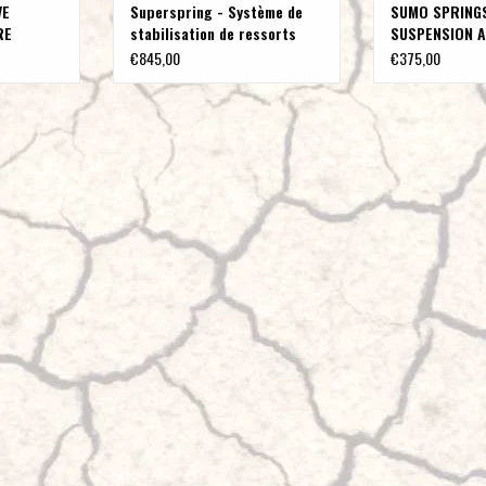
VE
Superspring - Système de
SUMO SPRINGS
RE
stabilisation de ressorts
SUSPENSION A
2WD,
pour ressorts à lames
(heavy duty) (
€845,00
€375,00
re
arrière pour Mercedes
Sprinter 906
Sprinter 903/T1N, 906/NCV3
3,5-5 T
und 907/VS30