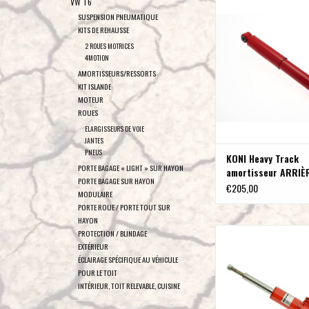
VW T6
Sprinter 907 3,5 T 2WD 
SUSPENSION PNEUMATIQUE
l'arrière, non pour veh
KITS DE REHAUSSE
supension pneumatique 
2 ROUES MOTRICES
pièce)
4MOTION
AMORTISSEURS/RESSORTS
AJOUTER AU PA
KIT ISLANDE
MOTEUR
ROUES
ELARGISSEURS DE VOIE
JANTES
PNEUS
KONI Heavy Track
PORTE BAGAGE « LIGHT » SUR HAYON
amortisseur ARRIÈ
PORTE BAGAGE SUR HAYON
Sprinter 907 3,5 T
€205,00
MODULAIRE
pièce)
PORTE ROUE / PORTE TOUT SUR
HAYON
KONI Heavy Track amort
PROTECTION / BLINDAGE
Sprinter 907 3,5 T 2WD
EXTÉRIEUR
arrière, pas pour les vé
ÉCLAIRAGE SPÉCIFIQUE AU VÉHICULE
POUR LE TOIT
suspension pneumatique
INTÉRIEUR, TOIT RELEVABLE, CUISINE
AJOUTER AU PA