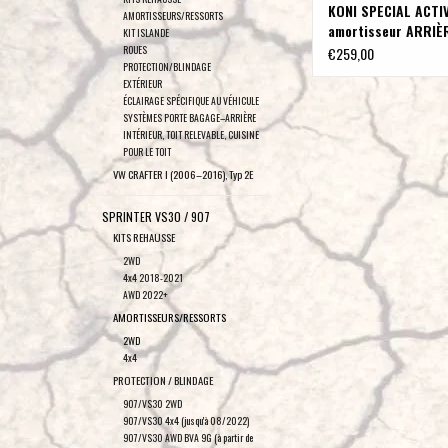
KONI SPECIAL ACTI
AMORTISSEURS/RESSORTS
amortisseur ARRIÈ
KIT ISLANDE
Sprinter (907) 5T 
ROUES
€259,00
PROTECTION/BLINDAGE
propulsion à l'arriè
EXTÉRIEUR
ÉCLAIRAGE SPÉCIFIQUE AU VÉHICULE
SYSTÈMES PORTE BAGAGE–ARRIÈRE
INTÉRIEUR, TOIT RELEVABLE, CUISINE
POUR LE TOIT
VW CRAFTER I (2006–2016), Typ 2E
SPRINTER VS30 / 907
KITS REHAUSSE
2WD
4x4 2018-2021
AWD 2022+
AMORTISSEURS/RESSORTS
2WD
4x4
PROTECTION / BLINDAGE
907/VS30 2WD
907/VS30 4x4 (jusqu'à 08/2022)
907/VS30 AWD BVA 9G (à partir de