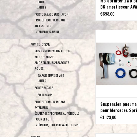
MB Sprinter 2WD B
PNEUS
B6 amortisseur AV
JANTES
pièce)
€698,00
PORTE BAGAGE SUR HAYON
PROTECTION / BLINDAGE
ACCESSOIRES
INTÉRIEUR, CUISINE
MAD Suspension pneuma
Mercedes Sprinter 90
VW T7 2025
AJOUTER AU PA
SUSPENSION PNEUMATIQUE
KITS REHAUSSE
AMORTISSEURS/RESSORTS
ROUES
ELARGISSEURS DE VOIE
JANTES
PORTE BAGAGE
POUR HAYON
PROTECTION / BLINDAGE
Suspension pneuma
EXTÉRIEUR
pour Mercedes Spri
ÉCLAIRAGE SPÉCIFIQUE AU VÉHICULE
907/VS30 2WD
€1.129,00
POUR LE TOIT
INTÉRIEUR, TOIT RELEVABLE, CUISINE
KONI Heavy Track amorti