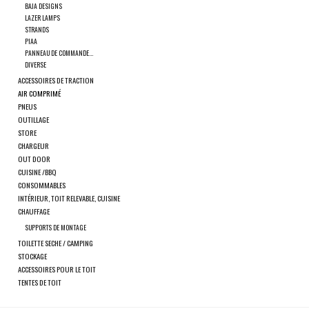
résultat
BAJA DESIGNS
LAZER LAMPS
de
SPRINTER VS30 / 907
STRANDS
recherche
PIAA
sélectionné.
PANNEAU DE COMMANDE...
DIVERSE
Sprinter 906 / NCV3
Les
ACCESSOIRES DE TRACTION
utilisateurs
AIR COMPRIMÉ
FORD TRANSIT / + CUSTOM
d'appareils
PNEUS
OUTILLAGE
tactiles
STORE
peuvent
AUTRES VANS
CHARGEUR
se
OUT DOOR
CUISINE /BBQ
servir
Classiques (VW T3, T4, Sprinter
CONSOMMABLES
de
INTÉRIEUR, TOIT RELEVABLE, CUISINE
T1N)
gestes
CHAUFFAGE
tels
SUPPORTS DE MONTAGE
Accessoires
que
TOILETTE SECHE / CAMPING
STOCKAGE
toucher
ACCESSOIRES POUR LE TOIT
OFFRES SPÉCIALES
et
TENTES DE TOIT
glisser.