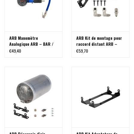
ARB Manomètre
ARB Kit de montage pour
Analogique ARB – BAR /
raccord distant ARB –
PSI
1/4" NPT
€49,40
€59,70
ARB Réservoir d’air
ARB Kit Adaptateur de