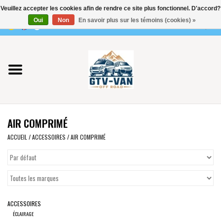
Veuillez accepter les cookies afin de rendre ce site plus fonctionnel. D'accord?
Utilisez
Oui
Non
En savoir plus sur les témoins (cookies) »
les
0 Articles - €0,00
flèches
Accueil
haut
et
bas
Vito / classe V - 447
pour
sélectionner
Viano /Vito 639
le
AIR COMPRIMÉ
résultat
VW T7 2025
disponible.
ACCUEIL
/
ACCESSOIRES
/
AIR COMPRIMÉ
Appuyez
VW T6
sur
Entrée
pour
VW T5
accéder
ACCESSOIRES
au
VW CRAFTER / MAN TGE
ÉCLAIRAGE