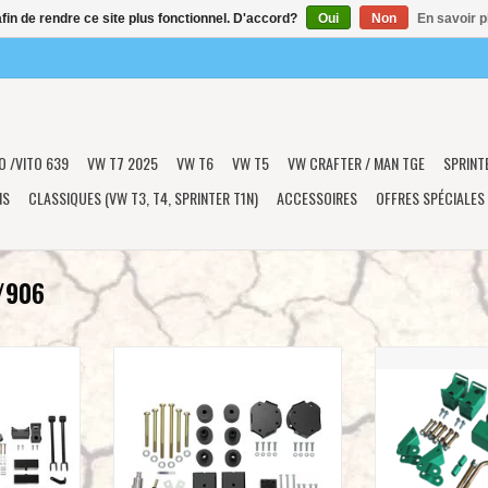
afin de rendre ce site plus fonctionnel. D'accord?
Oui
Non
En savoir p
O /VITO 639
VW T7 2025
VW T6
VW T5
VW CRAFTER / MAN TGE
SPRINT
NS
CLASSIQUES (VW T3, T4, SPRINTER T1N)
ACCESSOIRES
OFFRES SPÉCIALES
/906
IKER 2WD
VAN COMPASS™ STRIKER 2WD
VAN COMPASS
se de 5,1 cm
SPRINTER VAN kit rehausse de 5,1 cm
SPRINTER VAN kit 
 (NCV3 /W906
pour Mercedes Sprinter (NCV3 /W906
pour Mercedes Sp
2WD avec roues arrières simples) -
2WD ), pour l
pour l'essieu AVANT
NIER
AJOUTER 
AJOUTER AU PANIER