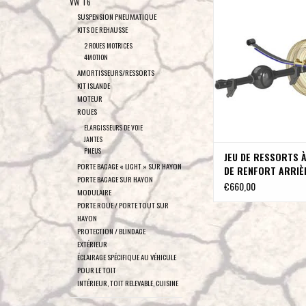
VW T6
AMORTISSEURS AV
RENFORT ARRIÈRE / KIT 
SUSPENSION PNEUMATIQUE
3-5 CM pour Mercedes S
KITS DE REHAUSSE
2WD à traction arrièr
2 ROUES MOTRICES
simples, avec ressort à
4MOTION
d'origine
AMORTISSEURS/RESSORTS
KIT ISLANDE
AJOUTER AU PA
MOTEUR
ROUES
ELARGISSEURS DE VOIE
JANTES
PNEUS
JEU DE RESSORTS 
PORTE BAGAGE « LIGHT » SUR HAYON
DE RENFORT ARRIÈR
PORTE BAGAGE SUR HAYON
DE REHAUSSE 3-5 C
€660,00
MODULAIRE
Mercedes Sprinter
PORTE ROUE / PORTE TOUT SUR
à traction arrière 
HAYON
simples, avec resso
PROTECTION / BLINDAGE
simple d'origine
EXTÉRIEUR
ÉCLAIRAGE SPÉCIFIQUE AU VÉHICULE
POUR LE TOIT
INTÉRIEUR, TOIT RELEVABLE, CUISINE