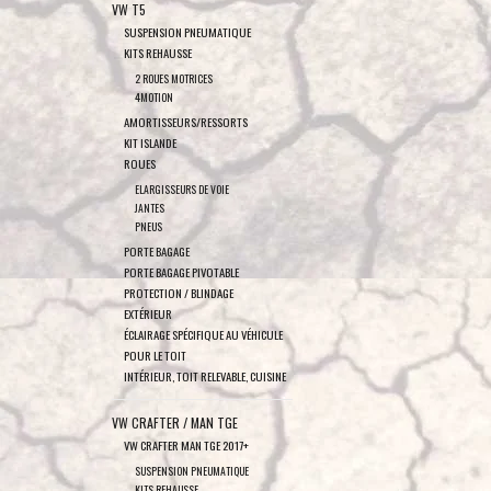
VW T5
SUSPENSION PNEUMATIQUE
KITS REHAUSSE
2 ROUES MOTRICES
4MOTION
AMORTISSEURS/RESSORTS
KIT ISLANDE
ROUES
ELARGISSEURS DE VOIE
JANTES
PNEUS
PORTE BAGAGE
PORTE BAGAGE PIVOTABLE
PROTECTION / BLINDAGE
EXTÉRIEUR
ÉCLAIRAGE SPÉCIFIQUE AU VÉHICULE
POUR LE TOIT
INTÉRIEUR, TOIT RELEVABLE, CUISINE
VW CRAFTER / MAN TGE
VW CRAFTER MAN TGE 2017+
SUSPENSION PNEUMATIQUE
KITS REHAUSSE