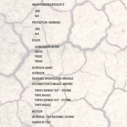
AMORTISSEURS/RESSORTS
2WD
4x4
PROTECTION / BLINDAGE
2WD
4x4
ROUES
ELARGISSEURS DE VOIE
JANTES
PNEUS
FREINS
EXTÉRIEUR-AVANT
EXTÉRIEUR
ÉCLAIRAGE SPÉCIFIQUE AU VÉHICULE
SYSTÈMES PORTE BAGAGE–ARRIÈRE
PORTES OUVRANT 180° - SYSTÈME
PORTE BAGAGE
PORTES OUVRANT 270° - SYSTÈME
PORTE BAGAGE
MOTEUR
INTÉRIEUR, TOIT RELEVABLE, CUISINE
GALERIE DE TOIT