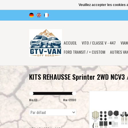
Veuillez accepter les cookies 
ACCUEIL
VITO / CLASSE V - 447
VIAN
FORD TRANSIT / + CUSTOM
AUTRES VA
KITS REHAUSSE Sprinter 2WD NCV3 
VAN COMPASS™ STR
SPRINTER VAN kit rehaus
Min: €
0
Max: €
5500
pour Mercedes Sprinter
2WD)
AJOUTER AU PA