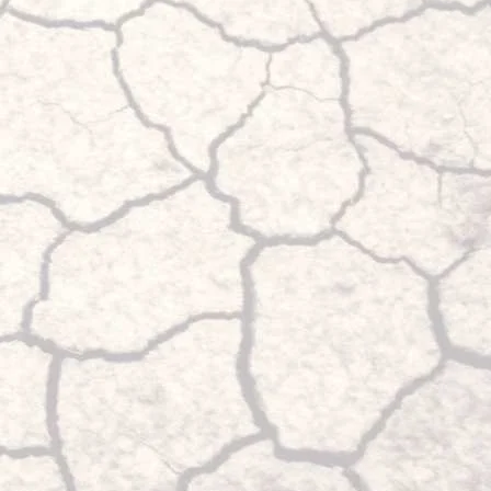
monolame acier d'origine et
roues simples