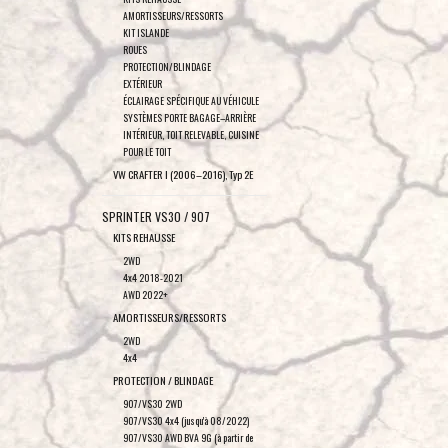
AMORTISSEURS/RESSORTS
KIT ISLANDE
ROUES
PROTECTION/BLINDAGE
EXTÉRIEUR
ÉCLAIRAGE SPÉCIFIQUE AU VÉHICULE
SYSTÈMES PORTE BAGAGE–ARRIÈRE
INTÉRIEUR, TOIT RELEVABLE, CUISINE
POUR LE TOIT
VW CRAFTER I (2006–2016), Typ 2E
SPRINTER VS30 / 907
KITS REHAUSSE
2WD
4x4 2018-2021
AWD 2022+
AMORTISSEURS/RESSORTS
2WD
4x4
PROTECTION / BLINDAGE
907/VS30 2WD
907/VS30 4x4 (jusqu'à 08/2022)
907/VS30 AWD BVA 9G (à partir de