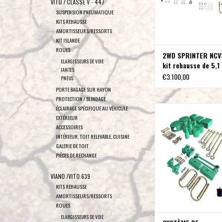
VITO / CLASSE V - 447
SUSPENSION PNEUMATIQUE
KITS REHAUSSE
AMORTISSEURS/RESSORTS
KIT ISLANDE
ROUES
2WD SPRINTER NCV
ELARGISSEURS DE VOIE
kit rehausse de 5,1
JANTES
€3.100,00
PNEUS
PORTE BAGAGE SUR HAYON
PROTECTION / BLINDAGE
SYSTÈME DE SUSPENSI
ÉCLAIRAGE SPÉCIFIQUE AU VÉHICULE
EXTÉRIEUR
REHAUSSE STAGE 4.0 po
ACCESSOIRES
906/NCV3 2WD roues sim
INTÉRIEUR, TOIT RELEVABLE, CUISINE
COMPASS
GALERIE DE TOIT
AJOUTER AU PA
PIÈCES DE RECHANGE
VIANO /VITO 639
KITS REHAUSSE
AMORTISSEURS/RESSORTS
ROUES
ELARGISSEURS DE VOIE