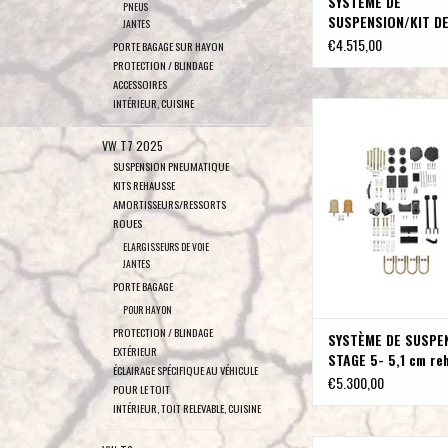
SYSTÈME DE
PNEUS
SUSPENSION/KIT D
JANTES
REHAUSSE STAGE 4.
€4.515,00
PORTE BAGAGE SUR HAYON
SPRINTER 906/NCV
PROTECTION / BLINDAGE
roues simples de V
ACCESSOIRES
COMPASS
INTÉRIEUR, CUISINE
SYSTÈME DE SUSPENSION 
cm rehausse - SPRINT
VW T7 2025
(2007-2018 roues 
SUSPENSION PNEUMATIQUE
SEULEMENT) par VAN CO
KITS REHAUSSE
AMORTISSEURS 
AMORTISSEURS/RESSORTS
AJOUTER AU PA
ROUES
ELARGISSEURS DE VOIE
JANTES
PORTE BAGAGE
POUR HAYON
PROTECTION / BLINDAGE
SYSTÈME DE SUSPE
EXTÉRIEUR
STAGE 5- 5,1 cm re
ÉCLAIRAGE SPÉCIFIQUE AU VÉHICULE
SPRINTER 906 2WD
€5.300,00
POUR LE TOIT
2018 roues simples
INTÉRIEUR, TOIT RELEVABLE, CUISINE
SEULEMENT) par VA
COMPASS, SANS
JEU DE RESSORTS À 