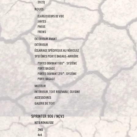
2022)
ROUES
ELARGISSEURS DE VOIE
JANTES
PNEUS
FREINS
EXTÉRIEUR-AVANT
EXTÉRIEUR
ÉCLAIRAGE SPÉCIFIQUE AU VÉHICULE
SYSTÈMES PORTE BAGAGE–ARRIÈRE
PORTES OUVRANT 180° - SYSTÈME
PORTE BAGAGE
PORTES OUVRANT 270° - SYSTÈME
PORTE BAGAGE
MOTEUR
INTÉRIEUR, TOIT RELEVABLE, CUISINE
ACCESSOIRES
GALERIE DE TOIT
SPRINTER 906 / NCV3
KITS REHAUSSE
2WD
4x4