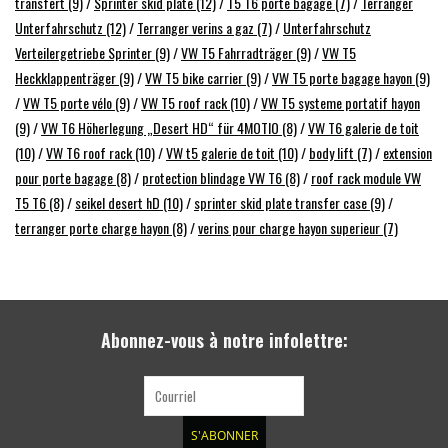
transfert
(9)
/
Sprinter skid plate
(12)
/
T5 T6 porte bagage
(7)
/
Terranger
résultat
Unterfahrschutz
(12)
/
Terranger verins a gaz
(7)
/
Unterfahrschutz
de
SPRINTER VS30 / 907
Verteilergetriebe Sprinter
(9)
/
VW T5 Fahrradträger
(9)
/
VW T5
recherche
Heckklappenträger
(9)
/
VW T5 bike carrier
(9)
/
VW T5 porte bagage hayon
(9)
sélectionné.
Sprinter 906 / NCV3
/
VW T5 porte vélo
(9)
/
VW T5 roof rack
(10)
/
VW T5 systeme portatif hayon
Les
(9)
/
VW T6 Höherlegung „Desert HD“ für 4MOTIO
(8)
/
VW T6 galerie de toit
utilisateurs
(10)
/
VW T6 roof rack
(10)
/
VW t5 galerie de toit
(10)
/
body lift
(7)
/
extension
FORD TRANSIT / + CUSTOM
d'appareils
pour porte bagage
(8)
/
protection blindage VW T6
(8)
/
roof rack module VW
tactiles
T5 T6
(8)
/
seikel desert hD
(10)
/
sprinter skid plate transfer case
(9)
/
peuvent
AUTRES VANS
terranger porte charge hayon
(8)
/
verins pour charge hayon superieur
(7)
se
servir
Classiques (VW T3, T4, Sprinter
de
T1N)
gestes
tels
Abonnez-vous à notre infolettre:
Accessoires
que
toucher
OFFRES SPÉCIALES
et
glisser.
S'ABONNER