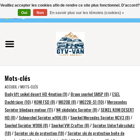
Veuillez accepter les cookies afin de rendre ce site plus fonctionnel. D'accord?
Utilisez
Oui
Non
En savoir plus sur les témoins (cookies) »
les
0 Articles - €0,00
flèches
Accueil
haut
et
bas
Vito / classe V - 447
pour
sélectionner
Viano /Vito 639
le
Mots-clés
résultat
VW T7 2025
disponible.
ACCUEIL
/
MOTS-CLÉS
Body lift seikel desert HD 4motion
(9)
/
Bravo snorkel SMSP
(8)
/
ESEL
Appuyez
VW T6
Dachträger
(10)
/
KONI FSD
(8)
/
M620B
(8)
/
M622B-S1
(10)
/
Mercesedes
sur
Sprinter blindage moteur
(11)
/
N4 skidplate Sprinter
(8)
/
SEIKEL KONI DESERT
Entrée
HD
(8)
/
Schnorchel Sprinter w906
(8)
/
Snorkel Mercedes Sprinter NCV3
(8)
/
pour
VW T5
Snorkel Sprinter W906
(8)
/
Snorkel VW Crafter
(8)
/
Sprinter Unterfahrschutz
accéder
(18)
/
Sprinter ski de protection
(18)
/
Sprinter ski de protection boite de
au
VW CRAFTER / MAN TGE