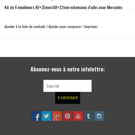
Kit de 6 enjoliveurs AV+35mm/AR+22mm extensions d'ailes pour Mercedes
Sprinter 907
Remarque : doit être peint avant le montage !
Ajouter à la liste de souhaits
/
Ajouter pour comparer
/
Imprimer
Matériau : PU RIM
Idéal pour le montage de pneus très larges.
Abonnez-vous à notre infolettre:
S'ABONNER