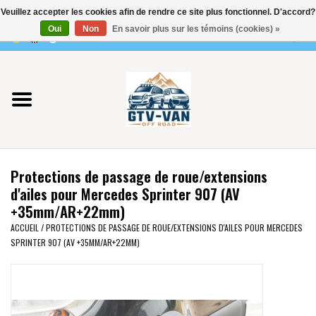
Veuillez accepter les cookies afin de rendre ce site plus fonctionnel. D'accord?
Utilisez
Oui
Non
En savoir plus sur les témoins (cookies) »
les
0 Articles - €0,00
flèches
Accueil
haut
et
bas
Vito / classe V - 447
pour
sélectionner
Viano /Vito 639
le
Protections de passage de roue/extensions
résultat
VW T7 2025
d'ailes pour Mercedes Sprinter 907 (AV
disponible.
+35mm/AR+22mm)
Appuyez
VW T6
ACCUEIL
/
PROTECTIONS DE PASSAGE DE ROUE/EXTENSIONS D'AILES POUR MERCEDES
sur
SPRINTER 907 (AV +35MM/AR+22MM)
Entrée
pour
VW T5
accéder
au
VW CRAFTER / MAN TGE