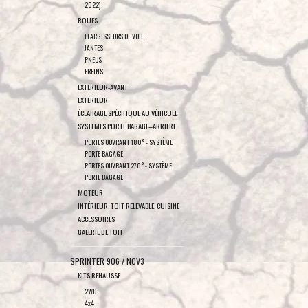
2022)
ROUES
ELARGISSEURS DE VOIE
JANTES
PNEUS
FREINS
EXTÉRIEUR-AVANT
EXTÉRIEUR
ÉCLAIRAGE SPÉCIFIQUE AU VÉHICULE
SYSTÈMES PORTE BAGAGE–ARRIÈRE
PORTES OUVRANT 180° - SYSTÈME
PORTE BAGAGE
PORTES OUVRANT 270° - SYSTÈME
PORTE BAGAGE
MOTEUR
INTÉRIEUR, TOIT RELEVABLE, CUISINE
ACCESSOIRES
GALERIE DE TOIT
SPRINTER 906 / NCV3
KITS REHAUSSE
2WD
4x4