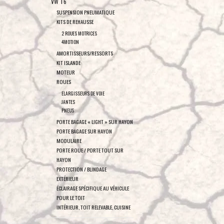
VW T6
SUSPENSION PNEUMATIQUE
KITS DE REHAUSSE
2 ROUES MOTRICES
4MOTION
AMORTISSEURS/RESSORTS
KIT ISLANDE
MOTEUR
ROUES
ELARGISSEURS DE VOIE
JANTES
PNEUS
PORTE BAGAGE « LIGHT » SUR HAYON
PORTE BAGAGE SUR HAYON
MODULAIRE
PORTE ROUE / PORTE TOUT SUR
HAYON
PROTECTION / BLINDAGE
EXTÉRIEUR
ÉCLAIRAGE SPÉCIFIQUE AU VÉHICULE
POUR LE TOIT
INTÉRIEUR, TOIT RELEVABLE, CUISINE