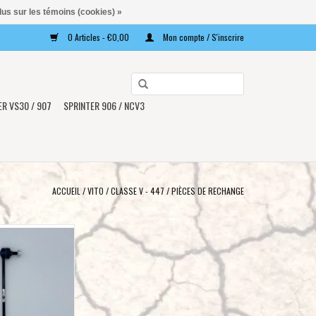
lus sur les témoins (cookies) »
0 Articles - €0,00
Mon compte / S'inscrire
Utilisez
les
ER VS30 / 907
SPRINTER 906 / NCV3
flèches
haut
et
bas
pour
ACCUEIL
/
VITO / CLASSE V - 447
/
PIÈCES DE RECHANGE
sélectionner
le
rice HD, stabilisateur
résultat
to 447 4WD avec kit
disponible.
e Terranger
Appuyez
AU PANIER
sur
Entrée