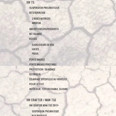
VW T5
SUSPENSION PNEUMATIQUE
KITS REHAUSSE
2 ROUES MOTRICES
4MOTION
AMORTISSEURS/RESSORTS
KIT ISLANDE
ROUES
ELARGISSEURS DE VOIE
JANTES
PNEUS
PORTE BAGAGE
PORTE BAGAGE PIVOTABLE
PROTECTION / BLINDAGE
EXTÉRIEUR
ÉCLAIRAGE SPÉCIFIQUE AU VÉHICULE
POUR LE TOIT
INTÉRIEUR, TOIT RELEVABLE, CUISINE
VW CRAFTER / MAN TGE
VW CRAFTER MAN TGE 2017+
SUSPENSION PNEUMATIQUE
KITS REHAUSSE