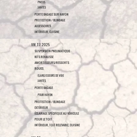
PNEUS
JANTES
PORTE BAGAGE SUR HAYON
PROTECTION / BLINDAGE
ACCESSOIRES
INTÉRIEUR, CUISINE
VW T7 2025
SUSPENSION PNEUMATIQUE
KITS REHAUSSE
AMORTISSEURS/RESSORTS
ROUES
ELARGISSEURS DE VOIE
JANTES
PORTE BAGAGE
POUR HAYON
PROTECTION / BLINDAGE
EXTÉRIEUR
ÉCLAIRAGE SPÉCIFIQUE AU VÉHICULE
POUR LE TOIT
INTÉRIEUR, TOIT RELEVABLE, CUISINE