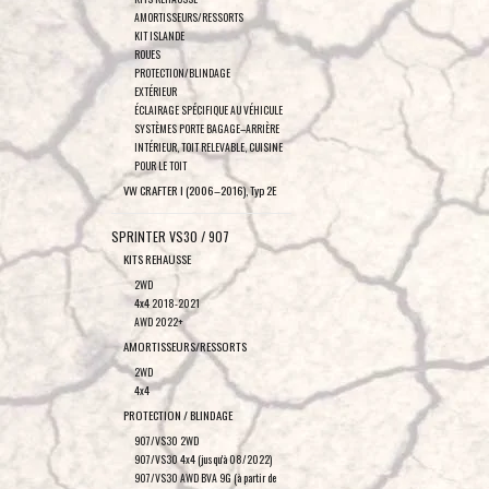
AMORTISSEURS/RESSORTS
KIT ISLANDE
ROUES
PROTECTION/BLINDAGE
EXTÉRIEUR
ÉCLAIRAGE SPÉCIFIQUE AU VÉHICULE
SYSTÈMES PORTE BAGAGE–ARRIÈRE
INTÉRIEUR, TOIT RELEVABLE, CUISINE
POUR LE TOIT
VW CRAFTER I (2006–2016), Typ 2E
SPRINTER VS30 / 907
KITS REHAUSSE
2WD
4x4 2018-2021
AWD 2022+
AMORTISSEURS/RESSORTS
2WD
4x4
PROTECTION / BLINDAGE
907/VS30 2WD
907/VS30 4x4 (jusqu'à 08/2022)
907/VS30 AWD BVA 9G (à partir de