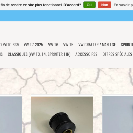
afin de rendre ce site plus fonctionnel. D'accord?
Oui
Non
En savoir p
O /VITO 639
VW T7 2025
VW T6
VW T5
VW CRAFTER / MAN TGE
SPRINT
NS
CLASSIQUES (VW T3, T4, SPRINTER T1N)
ACCESSOIRES
OFFRES SPÉCIALES
, stabilisateur
Bague d’amortisseur inférieur adapté
Biellette stabilisat
4WD avec kit
aux amortisseurs arrières du kit de
AV droite pour Vi
anger
rehausse Terranger pour Mercedes
de rehauss
Benz 447 avec référence TA-V2-101-
NIER
AJOUTER 
21-001 et -002
AJOUTER AU PANIER