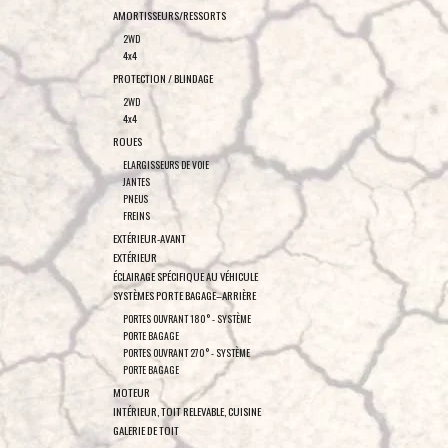
AMORTISSEURS/RESSORTS
2WD
4x4
PROTECTION / BLINDAGE
2WD
4x4
ROUES
ELARGISSEURS DE VOIE
JANTES
PNEUS
FREINS
EXTÉRIEUR-AVANT
EXTÉRIEUR
ÉCLAIRAGE SPÉCIFIQUE AU VÉHICULE
SYSTÈMES PORTE BAGAGE–ARRIÈRE
PORTES OUVRANT 180° - SYSTÈME
PORTE BAGAGE
PORTES OUVRANT 270° - SYSTÈME
PORTE BAGAGE
MOTEUR
INTÉRIEUR, TOIT RELEVABLE, CUISINE
GALERIE DE TOIT