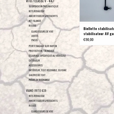
VITO / CLASSE V - 447
SUSPENSION PNEUMATIQUE
KITS REHAUSSE
AMORTISSEURS/RESSORTS
KIT ISLANDE
ROUES
Biellette stabilisat
ELARGISSEURS DE VOIE
stabilisateur AV g
JANTES
Vito 447 4WD avec 
€90,00
PNEUS
rehausse Terranger
PORTE BAGAGE SUR HAYON
PROTECTION / BLINDAGE
ÉCLAIRAGE SPÉCIFIQUE AU VÉHICULE
EXTÉRIEUR
ACCESSOIRES
INTÉRIEUR, TOIT RELEVABLE, CUISINE
GALERIE DE TOIT
PIÈCES DE RECHANGE
VIANO /VITO 639
KITS REHAUSSE
AMORTISSEURS/RESSORTS
ROUES
ELARGISSEURS DE VOIE