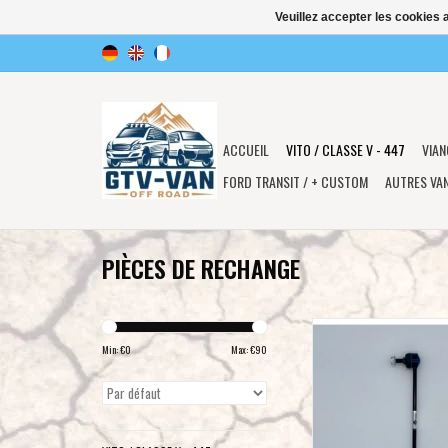
Veuillez accepter les cookies 
ACCUEIL
VITO / CLASSE V - 447
VIAN
FORD TRANSIT / + CUSTOM
AUTRES VA
PIÈCES DE RECHANGE
Biellette stabilisatrice HD
AV gauche pour Vito 447 
Min: €
0
Max: €
90
de rehausse Terr
AJOUTER AU PA