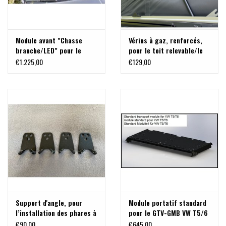
Module avant "Chasse
Vérins à gaz, renforcés,
branche/LED" pour le
pour le toit relevable/le
GTV-GMB VW T5/6 galerie
toit de couchage du VW
€1.225,00
€129,00
de toit modulaire
T5-T6.1 California Beach
Support d'angle, pour
Module portatif standard
l’installation des phares à
pour le GTV-GMB VW T5/6
LED LAZER ST4, Linear 6
galerie de toit modulaire
€90,00
€645,00