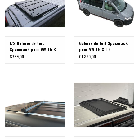
1/2 Galerie de toit
Galerie de toit Spacerack
Spacerack pour VW T5 &
pour VW T5 & T6
T6 California toit
California toit relevable
€799,00
€1.360,00
relevable