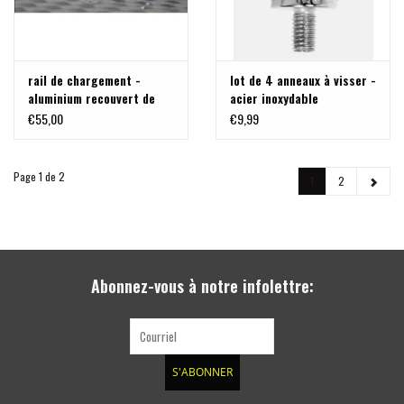
rail de chargement -
lot de 4 anneaux à visser -
aluminium recouvert de
acier inoxydable
poudre noire
€55,00
€9,99
Page 1 de 2
1
2
Abonnez-vous à notre infolettre:
S'ABONNER