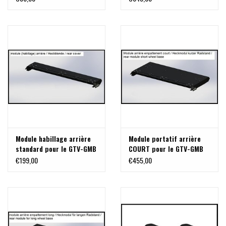
ou Linear 12 sur le
support de toit TA-T6-
610-70
Module habillage arrière
Module portatif arrière
standard pour le GTV-GMB
COURT pour le GTV-GMB
VW T5/6 galerie de toit
VW T5/6 galerie de toit
€199,00
€455,00
modulaire
modulaire