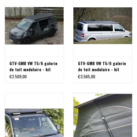
GTV-GMB VW T5/6 galerie
GTV-GMB VW T5/6 galerie
de toit modulaire - kit
de toit modulaire - kit
complet empattement
complet empattement
€2.509,00
€3.565,00
court
long