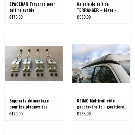
SPACEBAR Traverse pour
Galerie de toit de
toit relevable
TERRANGER – léger -
California VW T5 T6 T6.1
aérodynamique - universel
€170,00
€980,00
(avec support pour
phares à LED)
Supports de montage
REIMO Multirail côté
pour les plaques des
gauche/droite - gouttière,
désensablage sur le toit
voile pare-soleil et
€120,00
€265,00
relevable Volkswagen
fixation de barre de toit
California T5 / T6
et de store en un, pour VW
T4, T5, T6