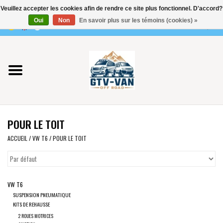
Veuillez accepter les cookies afin de rendre ce site plus fonctionnel. D'accord?
Utilisez
Oui
Non
En savoir plus sur les témoins (cookies) »
les
0 Articles - €0,00
flèches
Accueil
haut
et
bas
Vito / classe V - 447
pour
sélectionner
Viano /Vito 639
le
POUR LE TOIT
résultat
VW T7 2025
disponible.
ACCUEIL
/
VW T6
/
POUR LE TOIT
Appuyez
VW T6
sur
Entrée
VW T6
pour
VW T5
SUSPENSION PNEUMATIQUE
accéder
KITS DE REHAUSSE
au
VW CRAFTER / MAN TGE
2 ROUES MOTRICES