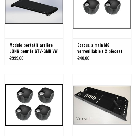
Module portatif arrière
Ecrous à main M8
LONG pour le GTV-GMB VW
verrouillable ( 2 pièces)
T5/6 galerie de toit
€999,00
€40,00
modulaire