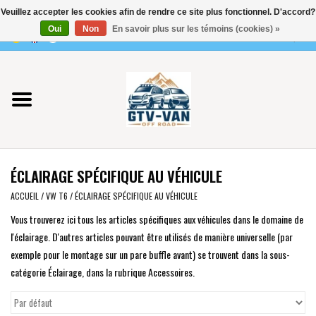
Veuillez accepter les cookies afin de rendre ce site plus fonctionnel. D'accord?
Utilisez
Oui
Non
En savoir plus sur les témoins (cookies) »
les
0 Articles - €0,00
flèches
Accueil
haut
et
bas
Vito / classe V - 447
pour
sélectionner
Viano /Vito 639
le
ÉCLAIRAGE SPÉCIFIQUE AU VÉHICULE
résultat
VW T7 2025
disponible.
ACCUEIL
/
VW T6
/
ÉCLAIRAGE SPÉCIFIQUE AU VÉHICULE
Appuyez
Vous trouverez ici tous les articles spécifiques aux véhicules dans le domaine de
VW T6
sur
l'éclairage. D'autres articles pouvant être utilisés de manière universelle (par
Entrée
exemple pour le montage sur un pare buffle avant) se trouvent dans la sous-
pour
VW T5
catégorie Éclairage, dans la rubrique Accessoires.
accéder
au
VW CRAFTER / MAN TGE