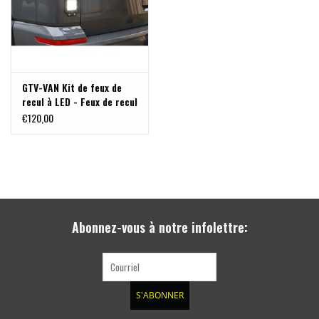
GTV-VAN Kit de feux de
recul à LED - Feux de recul
à LED supplémentaires
€120,00
pour un meilleur
éclairage, pour VW T5-
T6.1 avec hayon
Abonnez-vous à notre infolettre:
S'ABONNER