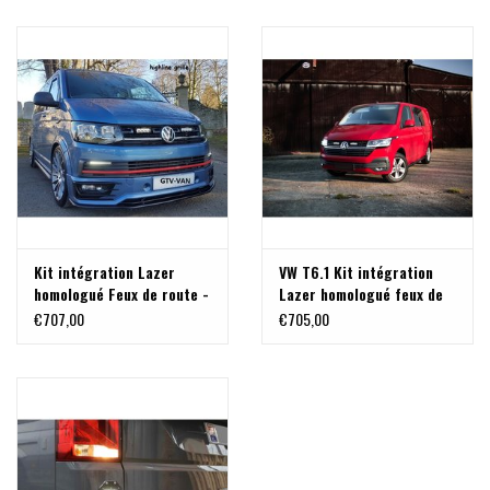
Kit intégration Lazer
VW T6.1 Kit intégration
homologué Feux de route -
Lazer homologué feux de
VW T6
route
€707,00
€705,00