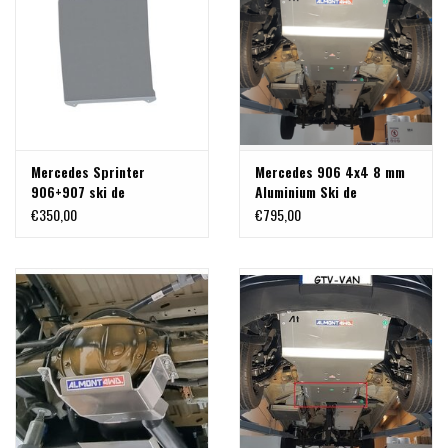
Mercedes Sprinter
Mercedes 906 4x4 8 mm
906+907 ski de
Aluminium Ski de
protection du réservoir
protection avant pour
€350,00
€795,00
supplémentaire RER002 &
moteur, radiateur,
RER003, alu 5mm
différentiel avant et
boîtier de direction