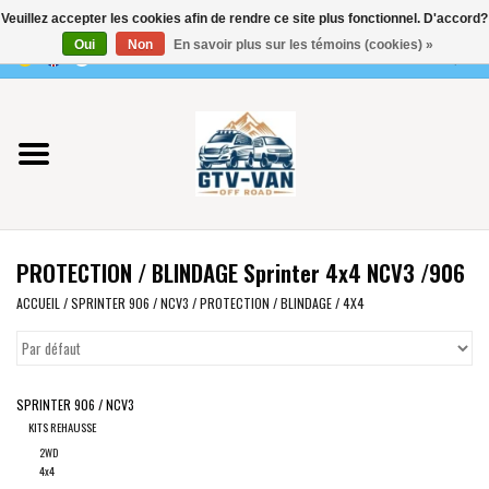
Veuillez accepter les cookies afin de rendre ce site plus fonctionnel. D'accord?
Utilisez
Oui
Non
En savoir plus sur les témoins (cookies) »
les
0 Articles - €0,00
flèches
Accueil
haut
et
bas
Vito / classe V - 447
pour
sélectionner
Viano /Vito 639
le
PROTECTION / BLINDAGE Sprinter 4x4 NCV3 /906
résultat
VW T7 2025
disponible.
ACCUEIL
/
SPRINTER 906 / NCV3
/
PROTECTION / BLINDAGE
/
4X4
Appuyez
VW T6
sur
Entrée
SPRINTER 906 / NCV3
pour
VW T5
KITS REHAUSSE
accéder
2WD
au
VW CRAFTER / MAN TGE
4x4