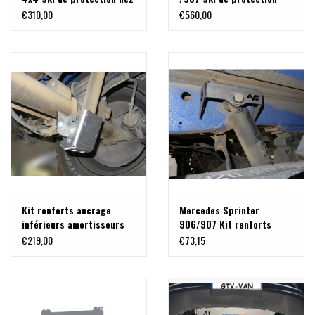
de pont arrière alu 8mm
nez de pont arrière acier
€310,00
€560,00
5mm
Kit renforts ancrage
Mercedes Sprinter
inférieurs amortisseurs
906/907 Kit renforts
ancrage supérieure
€219,00
€73,15
amortisseurs