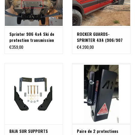
Sprinter 906 4x4 Ski de
ROCKER GUARDS-
protection transmission
SPRINTER 4X4 (906/907
et boite de transfert alu
EMPATTEMENT 3,665m) de
€359,00
€4.200,00
6 mm
VAN COMPASS
BAJA SUR SUPPORTS
Paire de 2 protections