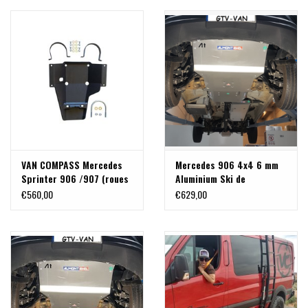
UNIQUEMENT) DE VAN
COMPASS
VAN COMPASS Mercedes
Mercedes 906 4x4 6 mm
Sprinter 906 /907 (roues
Aluminium Ski de
jumelés) Ski de protection
protection avant pour
€560,00
€629,00
nez de pont arrière acier
moteur, radiateur,
5mm
différentiel avant et
boîtier de direction