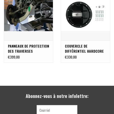
PANNEAUX DE PROTECTION
COUVERCLE DE
DES TRAVERSES
DIFFÉRENTIEL HARDCORE
INFERIEURES AVANT -
POUR SPRINTER 906 &
€399,00
€330,00
SPRINTER 906/907 de
907 PAR VAN COMPASS
VAN COMPASS
Abonnez-vous à notre infolettre: