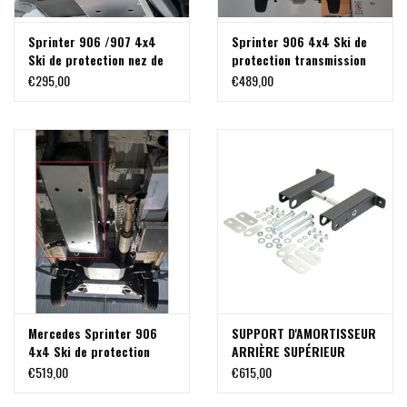
Sprinter 906 /907 4x4
Sprinter 906 4x4 Ski de
Ski de protection nez de
protection transmission
pont arrière alu 6 mm
et boite de transfert alu
€295,00
€489,00
8mm
Mercedes Sprinter 906
SUPPORT D'AMORTISSEUR
4x4 Ski de protection
ARRIÈRE SUPÉRIEUR
réservoir alu 6mm
RENFORCÉ – pour
€519,00
€615,00
SPRINTER à partir de
2007 (roue simple