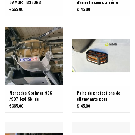
D'AMORTISSEURS
d'amortisseurs arrière
RENFORCÉS INFÉRIEURES
pour Mercedes Sprinter
€565,00
€145,00
ARRIÈRES pour SPRINTER
906/907
906/907 (2007-PRÉSENT)
roues simples de VAN
COMPASS
Mercedes Sprinter 906
Paire de protections de
/907 4x4 Ski de
clignotants pour
protection nez de pont
Mercedes Sprinter
€365,00
€145,00
arrière alu 8 mm
906/907