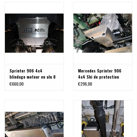
Sprinter 906 4x4
Mercedes Sprinter 906
blindage moteur en alu 8
4x4 Ski de protection
mm
Boite de transfert alu
€660,00
€296,00
8mm