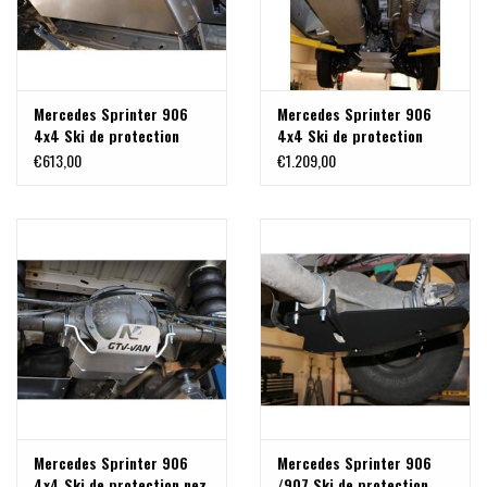
Mercedes Sprinter 906
Mercedes Sprinter 906
4x4 Ski de protection
4x4 Ski de protection
réservoir alu 6mm
réservoir alu 6mm
€613,00
€1.209,00
Mercedes Sprinter 906
Mercedes Sprinter 906
4x4 Ski de protection nez
/907 Ski de protection