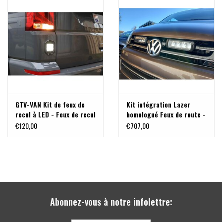
GTV-VAN Kit de feux de
Kit intégration Lazer
recul à LED - Feux de recul
homologué Feux de route -
à LED supplémentaires
VW T5 (2010+)
€120,00
€707,00
pour un meilleur
éclairage, pour VW T5-
T6.1 avec hayon
Abonnez-vous à notre infolettre: