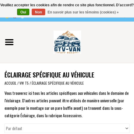
Veuillez accepter les cookies afin de rendre ce site plus fonctionnel. D'accord?
Utilisez
Oui
Non
En savoir plus sur les témoins (cookies) »
les
0 Articles - €0,00
flèches
Accueil
haut
et
bas
Vito / classe V - 447
pour
sélectionner
Viano /Vito 639
le
ÉCLAIRAGE SPÉCIFIQUE AU VÉHICULE
résultat
VW T7 2025
disponible.
ACCUEIL
/
VW T5
/
ÉCLAIRAGE SPÉCIFIQUE AU VÉHICULE
Appuyez
Vous trouverez ici tous les articles spécifiques aux véhicules dans le domaine de
VW T6
sur
l'éclairage. D'autres articles pouvant être utilisés de manière universelle (par
Entrée
exemple pour le montage sur un pare buffle avant) se trouvent dans la sous-
pour
VW T5
catégorie Éclairage, dans la rubrique Accessoires.
accéder
au
VW CRAFTER / MAN TGE