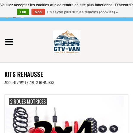
Veuillez accepter les cookies afin de rendre ce site plus fonctionnel. D'accord?
Utilisez
Oui
Non
En savoir plus sur les témoins (cookies) »
les
0 Articles - €0,00
flèches
Accueil
haut
et
bas
Vito / classe V - 447
pour
sélectionner
Viano /Vito 639
le
KITS REHAUSSE
résultat
VW T7 2025
disponible.
ACCUEIL
/
VW T5
/
KITS REHAUSSE
Appuyez
VW T6
sur
2 ROUES MOTRICES
Entrée
pour
VW T5
accéder
au
VW CRAFTER / MAN TGE