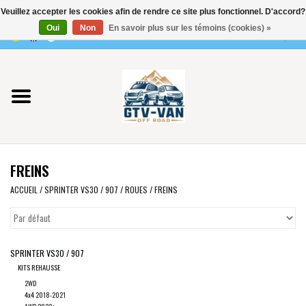
Veuillez accepter les cookies afin de rendre ce site plus fonctionnel. D'accord?
Utilisez
Oui
Non
En savoir plus sur les témoins (cookies) »
les
0 Articles - €0,00
flèches
Accueil
haut
et
bas
Vito / classe V - 447
pour
sélectionner
Viano /Vito 639
le
FREINS
résultat
VW T7 2025
disponible.
ACCUEIL
/
SPRINTER VS30 / 907
/
ROUES
/
FREINS
Appuyez
VW T6
sur
Entrée
SPRINTER VS30 / 907
pour
VW T5
KITS REHAUSSE
accéder
2WD
au
VW CRAFTER / MAN TGE
4x4 2018-2021