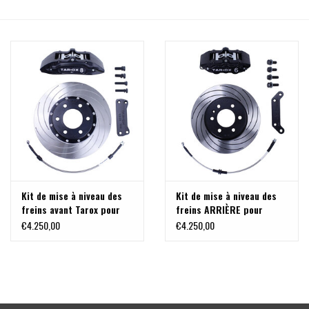
Kit de mise à niveau des
Kit de mise à niveau des
freins avant Tarox pour
freins ARRIÈRE pour
Mercedes Sprinter 906 +
Mercedes Sprinter 906 +
€4.250,00
€4.250,00
907 RWD et 4x4
907 RWD et 4x4, de Tarox