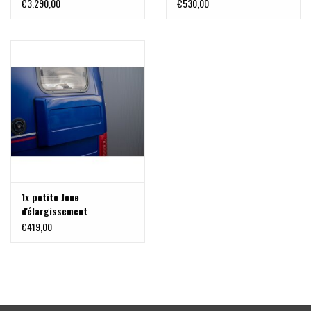
€3.290,00
€530,00
1x petite Joue
d'élargissement
universelle / oreille pour
€419,00
le sommeil transversal /
espace de rangement
convenant à divers vans