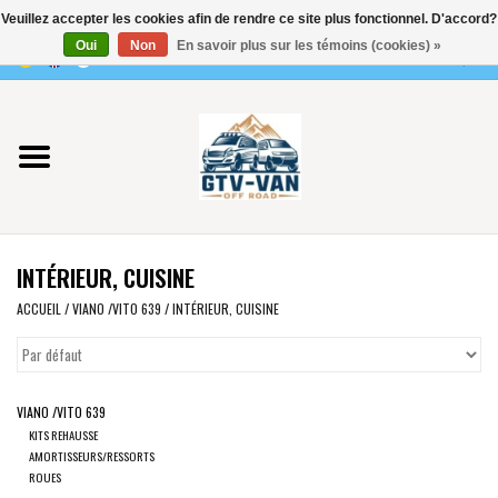
Veuillez accepter les cookies afin de rendre ce site plus fonctionnel. D'accord?
Utilisez
Oui
Non
En savoir plus sur les témoins (cookies) »
les
0 Articles - €0,00
flèches
Accueil
haut
et
bas
Vito / classe V - 447
pour
sélectionner
Viano /Vito 639
le
INTÉRIEUR, CUISINE
résultat
VW T7 2025
disponible.
ACCUEIL
/
VIANO /VITO 639
/
INTÉRIEUR, CUISINE
Appuyez
VW T6
sur
Entrée
VIANO /VITO 639
pour
VW T5
KITS REHAUSSE
accéder
AMORTISSEURS/RESSORTS
au
ROUES
VW CRAFTER / MAN TGE