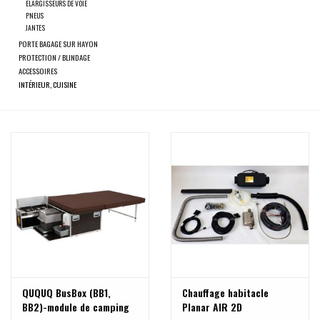
résultat
ELARGISSEURS DE VOIE
PNEUS
de
JANTES
SPRINTER VS30 / 907
recherche
PORTE BAGAGE SUR HAYON
sélectionné.
PROTECTION / BLINDAGE
Sprinter 906 / NCV3
ACCESSOIRES
Les
INTÉRIEUR, CUISINE
utilisateurs
FORD TRANSIT / + CUSTOM
d'appareils
tactiles
peuvent
AUTRES VANS
se
servir
Classiques (VW T3, T4, Sprinter
de
T1N)
gestes
tels
Accessoires
que
toucher
OFFRES SPÉCIALES
et
QUQUQ BusBox (BB1,
Chauffage habitacle
glisser.
BB2)-module de camping
Planar AIR 2D