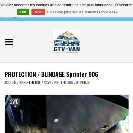
Veuillez accepter les cookies afin de rendre ce site plus fonctionnel. D'accord?
Utilisez
Oui
Non
En savoir plus sur les témoins (cookies) »
les
0 Articles - €0,00
flèches
Accueil
haut
et
bas
Vito / classe V - 447
pour
sélectionner
Viano /Vito 639
le
PROTECTION / BLINDAGE Sprinter 906
résultat
VW T7 2025
disponible.
ACCUEIL
/
SPRINTER 906 / NCV3
/
PROTECTION / BLINDAGE
Appuyez
VW T6
sur
2WD
Entrée
pour
VW T5
accéder
au
VW CRAFTER / MAN TGE