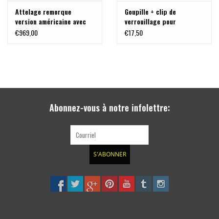
Attelage remorque
Goupille + clip de
version américaine avec
verrouillage pour
récepteur carré - pour
l’attelage de remorque US
€969,00
€17,50
Sprinter 907
carré, diamètre de 5/8
pouces, adapté au
récepteur de 2 pouces
Abonnez-vous à notre infolettre:
S'ABONNER