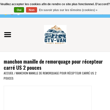
Veuillez accepter les cookies afin de rendre ce site plus fonctionnel. D'accord?
Utilisez
Oui
Non
En savoir plus sur les témoins (cookies) »
les
0 Articles - €0,00
flèches
Accueil
haut
et
bas
Vito / classe V - 447
pour
sélectionner
Viano /Vito 639
le
manchon manille de remorquage pour récepteur
résultat
VW T7 2025
carré US 2 pouces
disponible.
ACCUEIL
/
MANCHON MANILLE DE REMORQUAGE POUR RÉCEPTEUR CARRÉ US 2
Appuyez
POUCES
VW T6
sur
Entrée
pour
VW T5
accéder
au
VW CRAFTER / MAN TGE