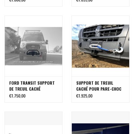
AVANT
Mercedes Sprinter 906
FORD TRANSIT SUPPORT
SUPPORT DE TREUIL
DE TREUIL CACHÉ
CACHÉ POUR PARE-CHOC
AVANT Fiat Ducato,
€1.750,00
€1.925,00
Citroen Jumper, Peugeot
Boxer