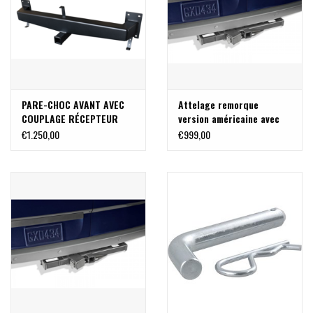
PARE-CHOC AVANT AVEC
Attelage remorque
COUPLAGE RÉCEPTEUR
version américaine avec
CARRÉ FIAT DUCATO-
récepteur carré - pour
€1.250,00
€999,00
CITROEN JUMPER -
Sprinter 906
PEUGEOT BOXER