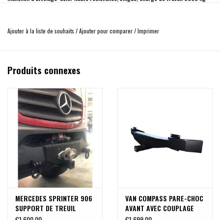
Manille de remorquage: acier haute résistance, charge de travail 4,75 t,
revêtement de poudre
Ajouter à la liste de souhaits
/
Ajouter pour comparer
/
Imprimer
poids net total: 3,37 kg
Produits connexes
MERCEDES SPRINTER 906
VAN COMPASS PARE-CHOC
SUPPORT DE TREUIL
AVANT AVEC COUPLAGE
CACHÉ POUR PARE-CHOC
RÉCEPTEUR CARRÉ pour
€1.600,00
€1.699,00