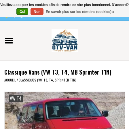
Veuillez accepter les cookies afin de rendre ce site plus fonctionnel. D'accord?
Utilisez
Oui
Non
En savoir plus sur les témoins (cookies) »
les
0 Articles - €0,00
flèches
Accueil
haut
et
bas
Vito / classe V - 447
pour
sélectionner
Viano /Vito 639
le
Classique Vans (VW T3, T4, MB Sprinter T1N)
résultat
VW T7 2025
disponible.
ACCUEIL
/
CLASSIQUES (VW T3, T4, SPRINTER T1N)
Appuyez
VW T6
sur
VW T4
Entrée
pour
VW T5
accéder
au
VW CRAFTER / MAN TGE