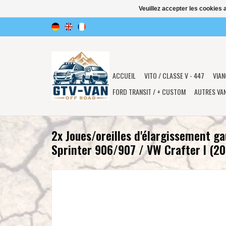
Veuillez accepter les cookies 
ACCUEIL
VITO / CLASSE V - 447
VIAN
FORD TRANSIT / + CUSTOM
AUTRES VA
2x Joues/oreilles d'élargissement g
Sprinter 906/907 / VW Crafter I (2