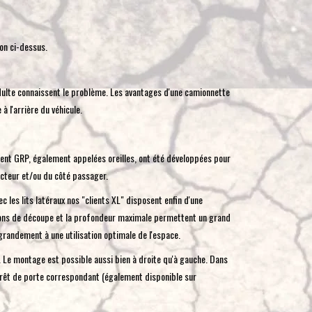
toucher
et
ion ci-dessus.
glisser.
dulte connaissent le problème. Les avantages d'une camionnette
 l'arrière du véhicule.
ement GRP, également appelées oreilles, ont été développées pour
ucteur et/ou du côté passager.
c les lits latéraux nos "clients XL" disposent enfin d'une
ions de découpe et la profondeur maximale permettent un grand
grandement à une utilisation optimale de l'espace.
r. Le montage est possible aussi bien à droite qu'à gauche. Dans
'arrêt de porte correspondant (également disponible sur