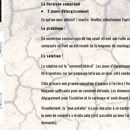
La livraison comprend
2 joues d'èlargissement
En option avec adhésif / mastic. Veuillez sélectionner l'opt
Le problème :
De nombreux conducteurs de van ayant atteint une taille a
compacte se font au détriment de la longueur de couchage à
La solution !
La solution est le "sommeil latéral". Les joues d'élargiss
être montées sur les panneaux latéraux arrière, côté cond
Cela procure une grande sensation d'espace à l'arrière ! Ave
longueur suffisante pour un sommeil détendu. Les dimens
dégagement pour l'isolation et le carénage et contribuent 
Visuellement, la "joue potelée" n'a pas non plus à se cache
le sens de conduite a droite cela n’est possible qu’avec l
demande).