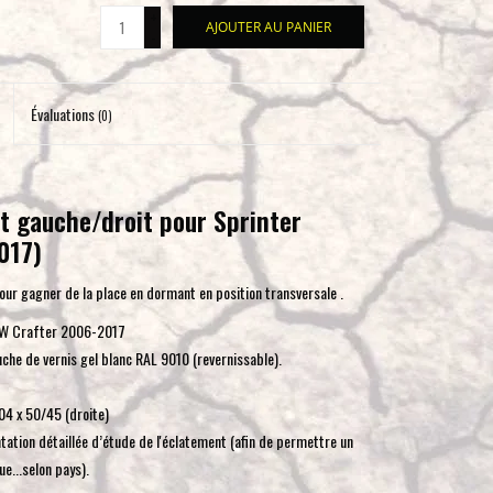
+
pour
AJOUTER AU PANIER
-
accéder
au
résultat
Évaluations
(0)
de
recherche
sélectionné.
Les
nt gauche/droit pour Sprinter
utilisateurs
017)
d'appareils
pour gagner de la place en dormant en position transversale .
tactiles
peuvent
 VW Crafter 2006-2017
se
uche de vernis gel blanc RAL 9010 (revernissable).
servir
de
04 x 50/45 (droite)
gestes
ation détaillée d’étude de l'éclatement (afin de permettre un
tels
...selon pays).
que