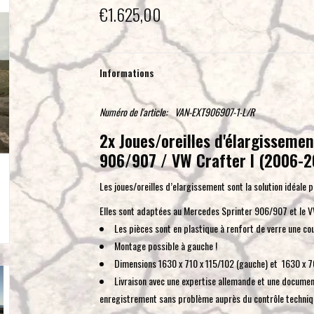
€1.625,00
Informations
Numéro de l'article:
VAN-EXT906907-1-L/R
2x Joues/oreilles d'élargisseme
906/907 / VW Crafter I (2006-2
Les joues/oreilles d’elargissement sont la solution idéale 
Elles sont adaptées au Mercedes Sprinter 906/907 et le
Les pièces sont en plastique à renfort de verre une co
Montage possible à gauche !
Dimensions
1630 x 710 x 115/102 (gauche) et 1630 x 7
Livraison avec une expertise allemande et une document
enregistrement sans problème auprès du contrôle technique