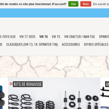
afin de rendre ce site plus fonctionnel. D'accord?
Oui
Non
En savoir p
O /VITO 639
VW T7 2025
VW T6
VW T5
VW CRAFTER / MAN TGE
SPRINT
NS
CLASSIQUES (VW T3, T4, SPRINTER T1N)
ACCESSOIRES
OFFRES SPÉCIALES
KITS DE REHAUSSE
A