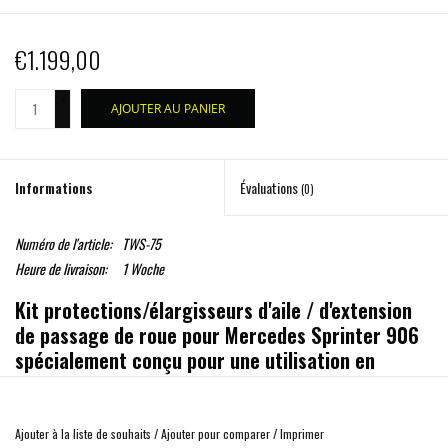
€1.199,00
+
AJOUTER AU PANIER
-
Informations
Évaluations
(0)
Numéro de l'article:
TWS-75
Heure de livraison:
1 Woche
Kit protections/élargisseurs d'aile / d'extension
de passage de roue pour Mercedes Sprinter 906
spécialement conçu pour une utilisation en
combinaison avec de gros pneus.
Ajoute 30 mm de largeur à l'avant et 10 mm à l'arrière (en raison de la porte
Ajouter à la liste de souhaits
/
Ajouter pour comparer
/
Imprimer
coulissante).