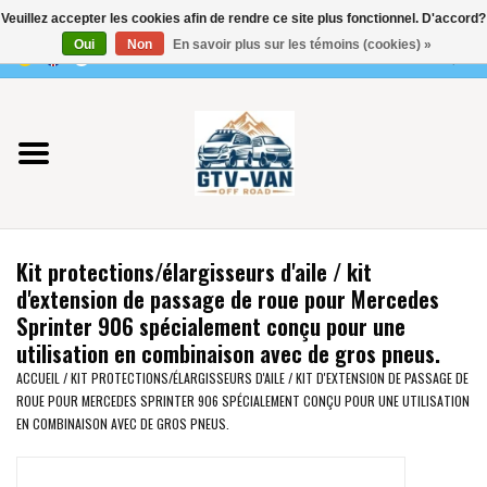
Veuillez accepter les cookies afin de rendre ce site plus fonctionnel. D'accord?
Utilisez
Oui
Non
En savoir plus sur les témoins (cookies) »
les
0 Articles - €0,00
flèches
Accueil
haut
et
bas
Vito / classe V - 447
pour
sélectionner
Viano /Vito 639
le
Kit protections/élargisseurs d'aile / kit
résultat
VW T7 2025
d'extension de passage de roue pour Mercedes
disponible.
Sprinter 906 spécialement conçu pour une
Appuyez
utilisation en combinaison avec de gros pneus.
VW T6
sur
ACCUEIL
/
KIT PROTECTIONS/ÉLARGISSEURS D'AILE / KIT D'EXTENSION DE PASSAGE DE
Entrée
ROUE POUR MERCEDES SPRINTER 906 SPÉCIALEMENT CONÇU POUR UNE UTILISATION
pour
VW T5
EN COMBINAISON AVEC DE GROS PNEUS.
accéder
au
VW CRAFTER / MAN TGE