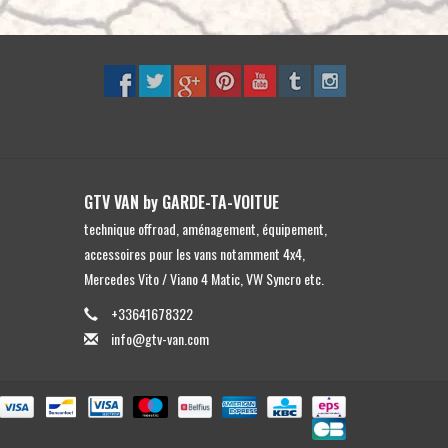
ront votre arrière de s'affaisser tout en offrant une stabilité
sion. Ils éliminent le besoin de sacs de suspension
duirez la complexité de votre véhicule, améliorerez sa fiabilité
let avec des ressorts spécifiques au véhicule, fabriqués en
offriront une hauteur de levage de 2 pouces/50 mm. Ils ont été
GTV VAN by GARDE-TA-VOITUE
pour transporter des équipements supplémentaires lors de votre
technique offroad, aménagement, équipement,
accessoires pour les vans notamment 4x4,
pour tous ceux qui attendent des performances et un confort
Mercedes Vito / Viano 4 Matic, VW Syncro etc.
ées.
+33641678322
stein Offroad, développe exclusivement les systèmes de
info@gtv-van.com
d Advance Lift Pro 7016 spécifique aux Mercedes Sprinter 4x4
 normes de qualité les plus élevées des leaders allemands en