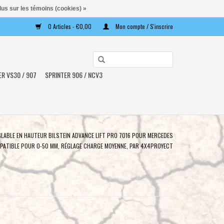
lus sur les témoins (cookies) »
0 Articles - €0,00
Mon compte / S'inscrire
Utilisez
les
ER VS30 / 907
SPRINTER 906 / NCV3
flèches
haut
et
bas
pour
GLABLE EN HAUTEUR BILSTEIN ADVANCE LIFT PRO 7016 POUR MERCEDES
sélectionner
MPATIBLE POUR 0-50 MM, RÉGLAGE CHARGE MOYENNE, PAR 4X4PROYECT
le
résultat
disponible.
Appuyez
sur
Entrée