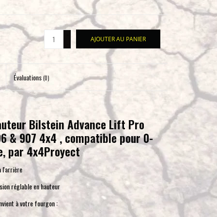
pour
accéder
au
+
AJOUTER AU PANIER
-
résultat
de
recherche
Évaluations
(0)
sélectionné.
Les
utilisateurs
d'appareils
auteur Bilstein Advance Lift Pro
tactiles
6 & 907 4x4 , compatible pour 0-
peuvent
, par 4x4Proyect
se
servir
l'arrière
de
on réglable en hauteur
gestes
tels
onvient à votre fourgon :
que