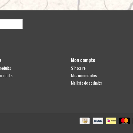
l'essieu arrière. Ces ressorts hélicoïdaux d'appoint empêche
supplémentaire et en augmentant la flexibilité de la suspen
pneumatique avec tous leurs inconvénients. Au final, vous ré
et économiserez sur le coût de construction.
Ressorts hélicoïdaux assortis
Ce kit est livré sous forme d'ensemble de suspension comp
Allemagne par EIBACH. Ces ressorts de haute qualité vous 
s
Mon compte
réglés avec précision pour offrir une rigidité suffisante 
roduits
S'inscrire
prochain voyage, sans être trop durs à vide.
produits
Mes commandes
4x4PROYECT ADVANCE est le système de suspension idéal 
Ma liste de souhaits
exceptionnels, même dans les situations les plus compliqu
Avertissement : 4x4proyect, en tant que centre expert Bil
suspension ADVANCE. Le kit de suspension Bilstein Offroa
907 et 906 combine toute l'expertise tout-terrain avec les
matière de suspension automobile.