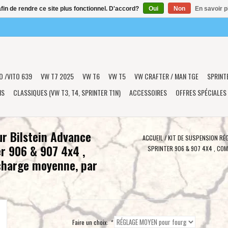
afin de rendre ce site plus fonctionnel. D'accord?
Oui
Non
En savoir p
O /VITO 639
VW T7 2025
VW T6
VW T5
VW CRAFTER / MAN TGE
SPRINT
NS
CLASSIQUES (VW T3, T4, SPRINTER T1N)
ACCESSOIRES
OFFRES SPÉCIALES
ur Bilstein Advance
ACCUEIL
/
KIT DE SUSPENSION RÉ
r 906 & 907 4x4 ,
SPRINTER 906 & 907 4X4 , CO
charge moyenne, par
Faire un choix:
*