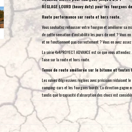
RÉGLAGE LOURD (heavy duty) pour les fourgons de
Haute performance sur route et hors route.
Vous souhaitez rehausser votre fourgon et améliorer sa man
de cette sensation d'instabilité les jours de vent ? Vous 
et ne fonctionnent pas correctement ? Vous en avez assez d
La série 4x4PROYECT ADVANCE est ce que vous attendiez. L
l'aise sur la route et hors route.
Tenue de route améliorée sur le bitume et toutes 
Les valves dégressives réglées avec précision réduisent le 
camping-cars et les fourgons lourds. La direction gagne en 
tandis que la capacité d'absorption des chocs est considéra
de route sûre même dans des situations extrêmes, une tracti
élevé.
Réduisez la complexité. Économisez de l'argent !
Le kit de suspension ADVANCE Lift Pro 7016 comprend le s