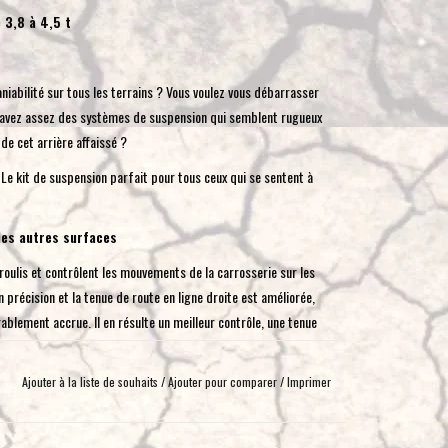
toucher
 3,8 à 4,5 t
et
glisser.
iabilité sur tous les terrains ? Vous voulez vous débarrasser
en avez assez des systèmes de suspension qui semblent rugueux
e cet arrière affaissé ?
e kit de suspension parfait pour tous ceux qui se sentent à
les autres surfaces
roulis et contrôlent les mouvements de la carrosserie sur les
précision et la tenue de route en ligne droite est améliorée,
blement accrue. Il en résulte un meilleur contrôle, une tenue
on accrue sur les terrains difficiles et un niveau de confort
Ajouter à la liste de souhaits
/
Ajouter pour comparer
/
Imprimer
ystème de ressorts hélicoïdaux signature de 4x4proyect pour