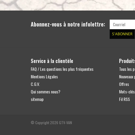
Abonnez-vous à notre infolettre:
S'ABONNER
Service à la clientèle
Produit
FAQ / Les questions les plus fréquentes
Tous les p
Mentions Légales
Nouveaux 
C.G.V.
Offres
Qui sommes nous?
Mots-clés
sitemap
Fil RSS
© Copyright 2026 GTV-VAN