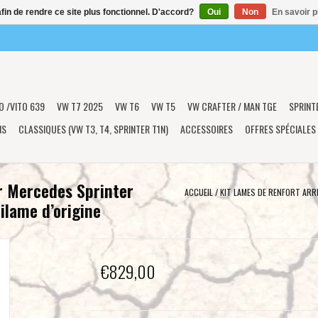
afin de rendre ce site plus fonctionnel. D'accord?
Oui
Non
En savoir p
O /VITO 639
VW T7 2025
VW T6
VW T5
VW CRAFTER / MAN TGE
SPRINT
NS
CLASSIQUES (VW T3, T4, SPRINTER T1N)
ACCESSOIRES
OFFRES SPÉCIALES
 Mercedes Sprinter
ACCUEIL
/
KIT LAMES DE RENFORT ARR
ilame d’origine
€829,00