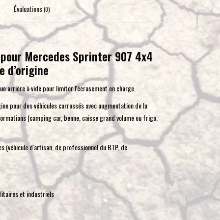
pour
Évaluations
(0)
accéder
au
résultat
pour Mercedes Sprinter 907 4x4
de
e d’origine
recherche
sélectionné.
ue arrière à vide pour limiter l'écrasement en charge.
Les
igine pour des véhicules carrossés avec augmentation de la
utilisateurs
formations (camping car, benne, caisse grand volume ou frigo,
d'appareils
tactiles
peuvent
 (véhicule d'artisan, de professionnel du BTP, de
se
servir
de
gestes
litaires et industriels
tels
que