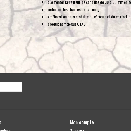
augmenter la hauteur de conduite de 30 à 50 mm en fon
réduction les chances de talonnage
amélioration de la stabilité du véhicule et du confort d
produit homologué UTAC
Ce kit de suspension peut être complètement retiré, ce qui 
vous le souhaitez.
COMPOSANTS INCLUS:
pack de ressorts à lames (1 par côté)
U-boulons pour l'installation
Fabriqué en France
Poids : 23 kg
s
Mon compte
roduits
S'inscrire