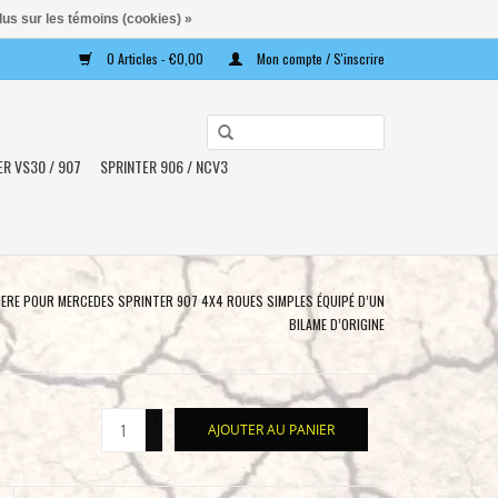
lus sur les témoins (cookies) »
0 Articles - €0,00
Mon compte / S'inscrire
Utilisez
les
ER VS30 / 907
SPRINTER 906 / NCV3
flèches
haut
et
bas
pour
IERE POUR MERCEDES SPRINTER 907 4X4 ROUES SIMPLES ÉQUIPÉ D’UN
sélectionner
BILAME D’ORIGINE
le
résultat
disponible.
+
AJOUTER AU PANIER
Appuyez
-
sur
Entrée