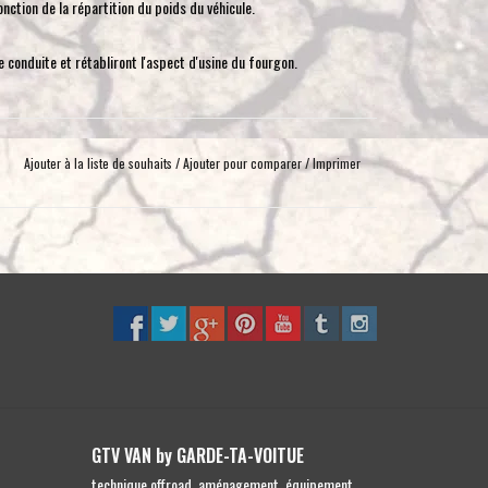
ction de la répartition du poids du véhicule.
toucher
et
e conduite et rétabliront l'aspect d'usine du fourgon.
glisser.
permet de ramener le véhicule à la configuration d'origine si
Ajouter à la liste de souhaits
/
Ajouter pour comparer
/
Imprimer
GTV VAN by GARDE-TA-VOITUE
technique offroad, aménagement, équipement,