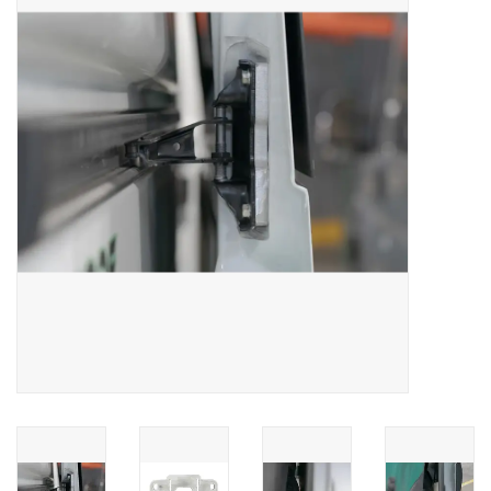
résultat
de
SPRINTER VS30 / 907
recherche
sélectionné.
Sprinter 906 / NCV3
Les
utilisateurs
FORD TRANSIT / + CUSTOM
d'appareils
tactiles
peuvent
AUTRES VANS
se
servir
Classiques (VW T3, T4, Sprinter
de
T1N)
gestes
tels
Accessoires
que
toucher
OFFRES SPÉCIALES
et
glisser.