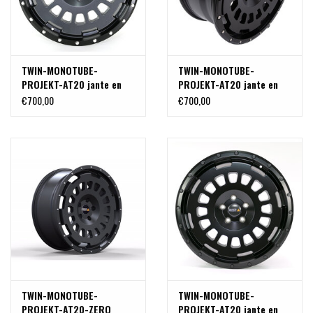
TWIN-MONOTUBE-
TWIN-MONOTUBE-
PROJEKT-AT20 jante en
PROJEKT-AT20 jante en
aluminium, 9X20 pouces ,
aluminium, 9X20 pouces ,
€700,00
€700,00
couleur STONE avec
couleur NOIR SATINÉ avec
anneau de protection noir
anneau de protection noir
pour VW T5, T6, T6.1 ;
pour VW T5, T6, T6.1 ;
5x120 ET42
5x120 ET42
TWIN-MONOTUBE-
TWIN-MONOTUBE-
PROJEKT-AT20-ZERO
PROJEKT-AT20 jante en