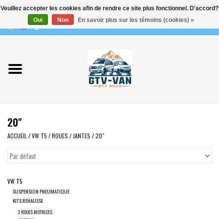
Veuillez accepter les cookies afin de rendre ce site plus fonctionnel. D'accord?
Utilisez
Oui
Non
En savoir plus sur les témoins (cookies) »
les
0 Articles - €0,00
flèches
Accueil
haut
et
bas
Vito / classe V - 447
pour
sélectionner
Viano /Vito 639
le
20"
résultat
VW T7 2025
disponible.
ACCUEIL
/
VW T5
/
ROUES
/
JANTES
/
20"
Appuyez
VW T6
sur
Entrée
VW T5
pour
VW T5
SUSPENSION PNEUMATIQUE
accéder
KITS REHAUSSE
au
VW CRAFTER / MAN TGE
2 ROUES MOTRICES