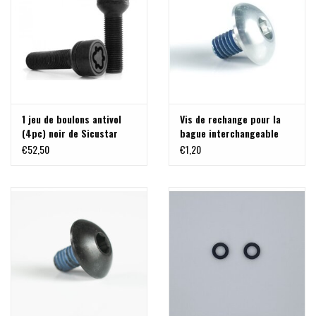
1 jeu de boulons antivol
Vis de rechange pour la
(4pc) noir de Sicustar
bague interchangeable
M14x1,5 longueur : 40mm
des jantes Delta Klassik B
€52,50
€1,20
boule R14 SW 17
- argent