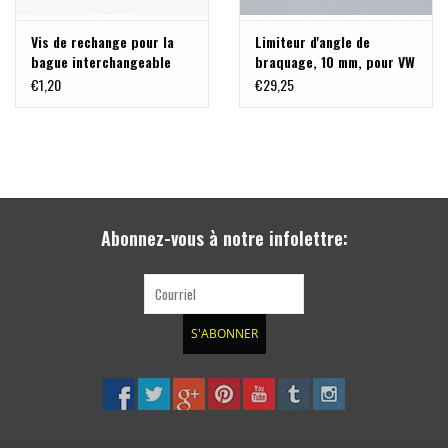
Vis de rechange pour la
Limiteur d'angle de
bague interchangeable
braquage, 10 mm, pour VW
des jantes Delta Klassik B
T5-T6.1
€1,20
€29,25
- NOIR
Abonnez-vous à notre infolettre:
S'ABONNER