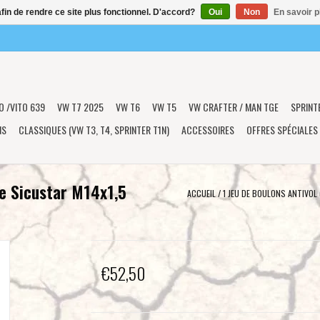
afin de rendre ce site plus fonctionnel. D'accord?
Oui
Non
En savoir p
O /VITO 639
VW T7 2025
VW T6
VW T5
VW CRAFTER / MAN TGE
SPRINT
NS
CLASSIQUES (VW T3, T4, SPRINTER T1N)
ACCESSOIRES
OFFRES SPÉCIALES
de Sicustar M14x1,5
ACCUEIL
/
1 JEU DE BOULONS ANTIVOL
€52,50