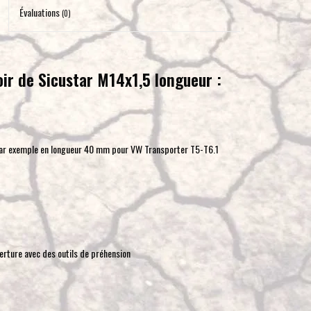
pour
Évaluations
(0)
accéder
au
résultat
oir de Sicustar M14x1,5 longueur :
de
recherche
sélectionné.
Les
 par exemple en longueur 40 mm pour VW Transporter T5-T6.1
utilisateurs
d'appareils
tactiles
peuvent
se
servir
verture avec des outils de préhension
de
gestes
tels
que