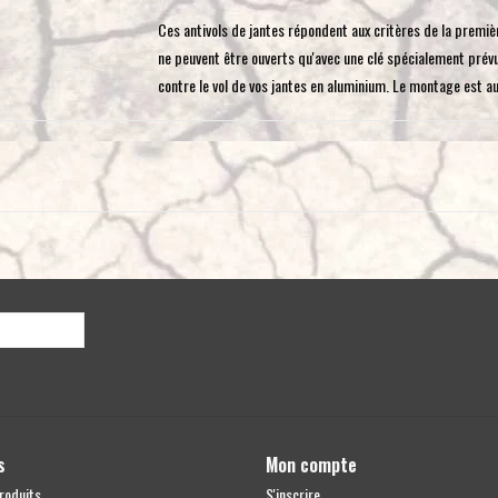
Ces antivols de jantes répondent aux critères de la premi
ne peuvent être ouverts qu'avec une clé spécialement prévue
contre le vol de vos jantes en aluminium. Le montage est au
Convient pour VW T5-T6.1 en cas d'utilisation de jantes O
que nous proposons, des jantes Twin Monotube, des jantes 
Disponible également en argent
s
Mon compte
roduits
S'inscrire