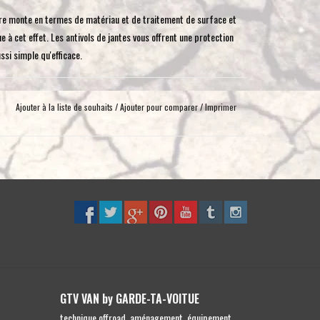
toucher
ère monte en termes de matériau et de traitement de surface et
et
 à cet effet. Les antivols de jantes vous offrent une protection
glisser.
ssi simple qu'efficace.
EM, de jantes en acier OEM, des jantes à revêtement en poudre
Ajouter à la liste de souhaits
/
Ajouter pour comparer
/
Imprimer
Delta Classic et Classic B.
GTV VAN by GARDE-TA-VOITUE
technique offroad, aménagement, équipement,