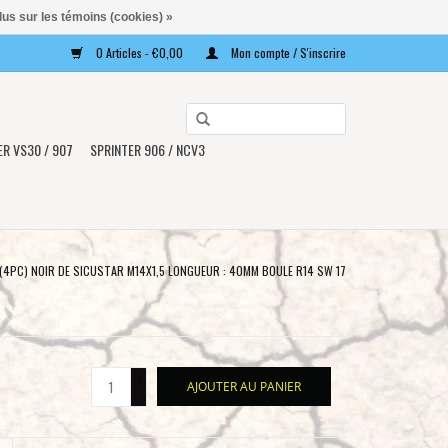
lus sur les témoins (cookies) »
0 Articles - €0,00
Mon compte / S'inscrire
Utilisez
les
ER VS30 / 907
SPRINTER 906 / NCV3
flèches
haut
et
bas
pour
 (4PC) NOIR DE SICUSTAR M14X1,5 LONGUEUR : 40MM BOULE R14 SW 17
sélectionner
le
résultat
disponible.
+
AJOUTER AU PANIER
Appuyez
-
sur
Entrée