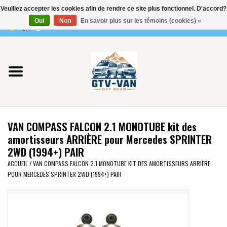
Veuillez accepter les cookies afin de rendre ce site plus fonctionnel. D'accord?
Utilisez
Oui
Non
En savoir plus sur les témoins (cookies) »
les
0 Articles - €0,00
flèches
Accueil
haut
et
bas
Vito / classe V - 447
pour
sélectionner
Viano /Vito 639
le
VAN COMPASS FALCON 2.1 MONOTUBE kit des
résultat
VW T7 2025
amortisseurs ARRIÈRE pour Mercedes SPRINTER
disponible.
2WD (1994+) PAIR
Appuyez
VW T6
ACCUEIL
/
VAN COMPASS FALCON 2.1 MONOTUBE KIT DES AMORTISSEURS ARRIÈRE
sur
POUR MERCEDES SPRINTER 2WD (1994+) PAIR
Entrée
pour
VW T5
accéder
au
VW CRAFTER / MAN TGE