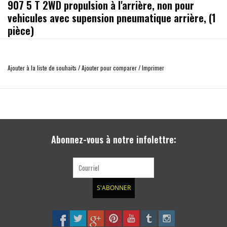
907 5 T 2WD propulsion à l'arrière, non pour
vehicules avec supension pneumatique arrière, (1
pièce)
Amortisseurs Heavy Track pour 4x4 et SUV
Ajouter à la liste de souhaits
/
Ajouter pour comparer
/
Imprimer
Conditions difficiles ou routes sinueuses ? Lorsque l'asphalte devient ennuyeuse
et que le gravier, la terre et la poussière sont trop tentants, les amortisseurs
4x4 HEAVY TRACK® de KONl sont l'option idéale pour le tout-terrain. Ces
amortisseurs offrent une tenue de route optimale et un grand confort, sur
toutes les surfaces.
Abonnez-vous à notre infolettre:
Nos amortisseurs 4 x 4 ont été spécialement développés par KONI pour les 4X4
et SUV. Testés dans des conditions extrêmes, ces amortisseurs satisfont aux
exigences les plus élevées en ce qui concerne la sécurité, la stabilité et
l'adhérence.
S'ABONNER
Ces amortisseurs assurent une plus grande endurance pour les conducteurs et
les véhicules. En outre, sur la route, vous pouvez compter sur un plus grand