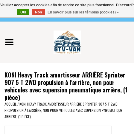
Veuillez accepter les cookies afin de rendre ce site plus fonctionnel. D'accord?
Utilisez
Oui
Non
En savoir plus sur les témoins (cookies) »
les
0 Articles - €0,00
flèches
Accueil
haut
et
bas
Vito / classe V - 447
pour
sélectionner
Viano /Vito 639
le
KONI Heavy Track amortisseur ARRIÈRE Sprinter
résultat
VW T7 2025
907 5 T 2WD propulsion à l'arrière, non pour
disponible.
vehicules avec supension pneumatique arrière, (1
Appuyez
pièce)
VW T6
sur
ACCUEIL
/
KONI HEAVY TRACK AMORTISSEUR ARRIÈRE SPRINTER 907 5 T 2WD
Entrée
PROPULSION À L'ARRIÈRE, NON POUR VEHICULES AVEC SUPENSION PNEUMATIQUE
pour
VW T5
ARRIÈRE, (1 PIÈCE)
accéder
au
VW CRAFTER / MAN TGE