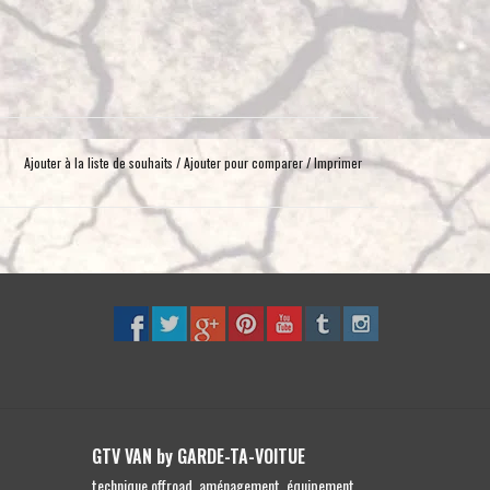
toucher
et
glisser.
Ajouter à la liste de souhaits
/
Ajouter pour comparer
/
Imprimer
GTV VAN by GARDE-TA-VOITUE
technique offroad, aménagement, équipement,