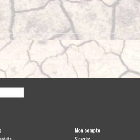
s
Mon compte
roduits
S'inscrire