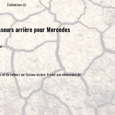
pour
Évaluations
(0)
accéder
au
résultat
sseurs arrière pour Mercedes
de
recherche
sélectionné.
r :
Les
utilisateurs
d'appareils
tactiles
is et de colliers sur l'essieu arrière. Il n'est pas nécessaire de
peuvent
se
servir
de
gestes
tels
que