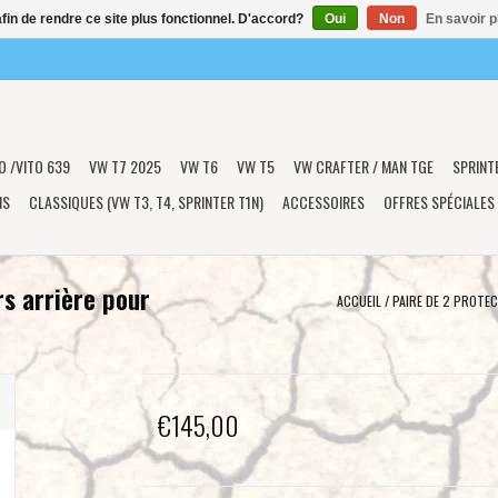
afin de rendre ce site plus fonctionnel. D'accord?
Oui
Non
En savoir p
O /VITO 639
VW T7 2025
VW T6
VW T5
VW CRAFTER / MAN TGE
SPRINT
NS
CLASSIQUES (VW T3, T4, SPRINTER T1N)
ACCESSOIRES
OFFRES SPÉCIALES
rs arrière pour
ACCUEIL
/
PAIRE DE 2 PROTE
€145,00