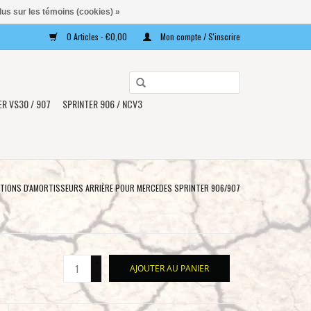
lus sur les témoins (cookies) »
0 Articles - €0,00
Mon compte / S'inscrire
Utilisez
les
ER VS30 / 907
SPRINTER 906 / NCV3
flèches
haut
et
bas
pour
CTIONS D'AMORTISSEURS ARRIÈRE POUR MERCEDES SPRINTER 906/907
sélectionner
le
résultat
disponible.
+
AJOUTER AU PANIER
Appuyez
-
sur
Entrée