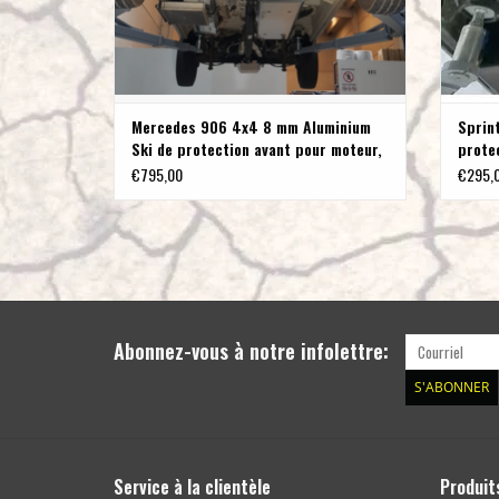
Mercedes 906 4x4 8 mm Aluminium
Sprin
Ski de protection avant pour moteur,
protec
radiateur, différentiel avant et
mm
€795,00
€295,
boîtier de direction
Abonnez-vous à notre infolettre:
S'ABONNER
Service à la clientèle
Produit