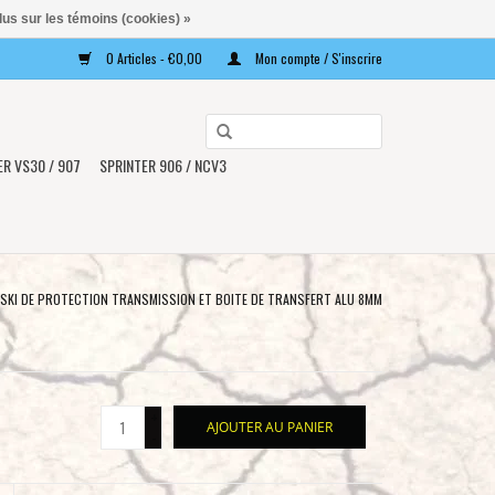
lus sur les témoins (cookies) »
0 Articles - €0,00
Mon compte / S'inscrire
Utilisez
les
ER VS30 / 907
SPRINTER 906 / NCV3
flèches
haut
et
bas
pour
SKI DE PROTECTION TRANSMISSION ET BOITE DE TRANSFERT ALU 8MM
sélectionner
le
résultat
disponible.
+
AJOUTER AU PANIER
Appuyez
-
sur
Entrée