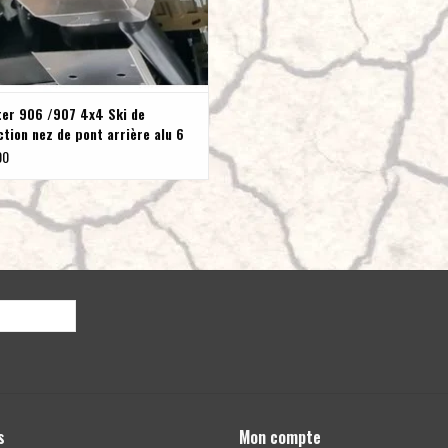
ter 906 /907 4x4 Ski de
tion nez de pont arrière alu 6
00
s
Mon compte