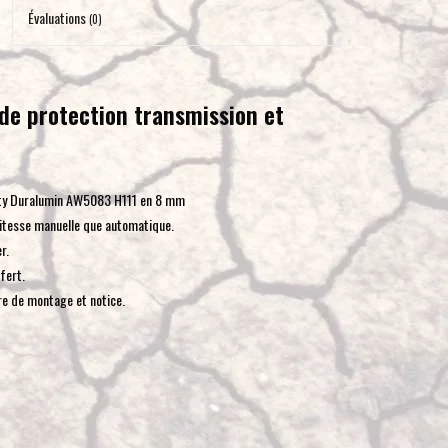
pour
Évaluations
(0)
accéder
au
résultat
de protection transmission et
de
recherche
sélectionné.
Les
duty Duralumin AW5083 H111 en 8 mm
utilisateurs
vitesse manuelle que automatique.
d'appareils
r.
tactiles
fert.
peuvent
re de montage et notice.
se
servir
de
gestes
tels
que