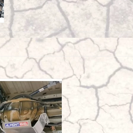
 Sprinter 906/907 4x4 Ski de protection
nez de pont arrière alu 6mm
AJOUTER AU PANIER