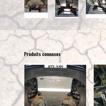
Produits connexes
8 mm Aluminium Ski de protection avant pour
Mercedes
Mercedes Benz Sprinter 4x4 906 (2006-2018)
pour moteur, radiateur, différentiel avant et boîtier
de direction
AJOUTER AU PANIER