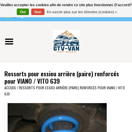
Veuillez accepter les cookies afin de rendre ce site plus fonctionnel. D'accord?
Utilisez
Oui
Non
En savoir plus sur les témoins (cookies) »
les
0 Articles - €0,00
flèches
Accueil
haut
et
bas
Vito / classe V - 447
pour
sélectionner
Viano /Vito 639
le
Ressorts pour essieu arrière (paire) renforcés
résultat
VW T7 2025
pour VIANO / VITO 639
disponible.
ACCUEIL
/
RESSORTS POUR ESSIEU ARRIÈRE (PAIRE) RENFORCÉS POUR VIANO / VITO
Appuyez
639
VW T6
sur
Entrée
pour
VW T5
accéder
au
VW CRAFTER / MAN TGE