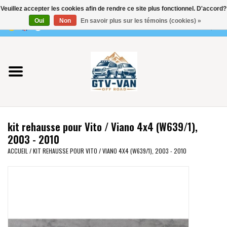
Veuillez accepter les cookies afin de rendre ce site plus fonctionnel. D'accord?
Utilisez
Oui
Non
En savoir plus sur les témoins (cookies) »
les
0 Articles - €0,00
flèches
Accueil
haut
et
bas
Vito / classe V - 447
pour
sélectionner
Viano /Vito 639
le
kit rehausse pour Vito / Viano 4x4 (W639/1),
résultat
VW T7 2025
2003 - 2010
disponible.
ACCUEIL
/
KIT REHAUSSE POUR VITO / VIANO 4X4 (W639/1), 2003 - 2010
Appuyez
VW T6
sur
Entrée
pour
VW T5
accéder
au
VW CRAFTER / MAN TGE